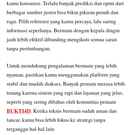
kamu konsumsi. Terlalu banyak prediksi dan opini dari
berbagai sumber justru bisa bikin pikiran penuh dan
ragu. Pilih referensi yang kamu percaya, lalu saring
informasi seperlunya. Bermain dengan kepala dingin
jauh lebih efektif dibanding mengikuti semua saran
tanpa pertimbangan.
Untuk mendukung pengalaman bermain yang lebih
nyaman, pastikan kamu menggunakan platform yang
stabil dan mudah diakses. Banyak pemain merasa lebih
tenang karena sistem yang rapi dan layanan yang jelas,
seperti yang sering dibahas oleh komunitas pemain
BUKTI4D
. Ketika teknis bermain sudah aman dan
lancar, kamu bisa lebih fokus ke strategi tanpa
terganggu hal-hal lain.