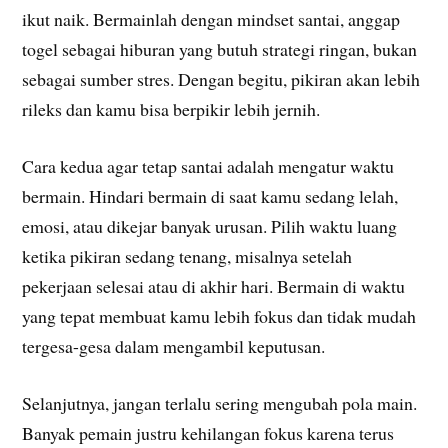
ikut naik. Bermainlah dengan mindset santai, anggap
togel sebagai hiburan yang butuh strategi ringan, bukan
sebagai sumber stres. Dengan begitu, pikiran akan lebih
rileks dan kamu bisa berpikir lebih jernih.
Cara kedua agar tetap santai adalah mengatur waktu
bermain. Hindari bermain di saat kamu sedang lelah,
emosi, atau dikejar banyak urusan. Pilih waktu luang
ketika pikiran sedang tenang, misalnya setelah
pekerjaan selesai atau di akhir hari. Bermain di waktu
yang tepat membuat kamu lebih fokus dan tidak mudah
tergesa-gesa dalam mengambil keputusan.
Selanjutnya, jangan terlalu sering mengubah pola main.
Banyak pemain justru kehilangan fokus karena terus