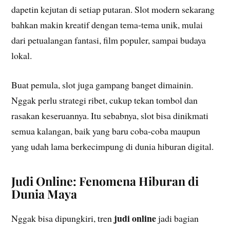
dapetin kejutan di setiap putaran. Slot modern sekarang
bahkan makin kreatif dengan tema-tema unik, mulai
dari petualangan fantasi, film populer, sampai budaya
lokal.
Buat pemula, slot juga gampang banget dimainin.
Nggak perlu strategi ribet, cukup tekan tombol dan
rasakan keseruannya. Itu sebabnya, slot bisa dinikmati
semua kalangan, baik yang baru coba-coba maupun
yang udah lama berkecimpung di dunia hiburan digital.
Judi Online: Fenomena Hiburan di
Dunia Maya
judi online
Nggak bisa dipungkiri, tren
jadi bagian