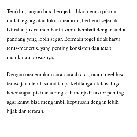
Terakhir, jangan lupa beri jeda. Jika merasa pikiran
mulai tegang atau fokus menurun, berhenti sejenak.
Istirahat justru membantu kamu kembali dengan sudut
pandang yang lebih segar. Bermain togel tidak harus
terus-menerus, yang penting konsisten dan tetap
menikmati prosesnya.
Dengan menerapkan cara-cara di atas, main togel bisa
terasa jauh lebih santai tanpa kehilangan fokus. Ingat,
ketenangan pikiran sering kali menjadi faktor penting
agar kamu bisa mengambil keputusan dengan lebih
bijak dan terarah.