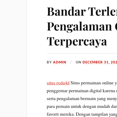
Bandar Terl
Pengalaman 
Terpercaya
BY
ADMIN
ON
DECEMBER 31, 20
situs roda4d
Situs permainan online y
penggemar permainan digital karena
serta pengalaman bermain yang meny
para pemain untuk dengan mudah dan
favorit mereka. Dengan tampilan yang