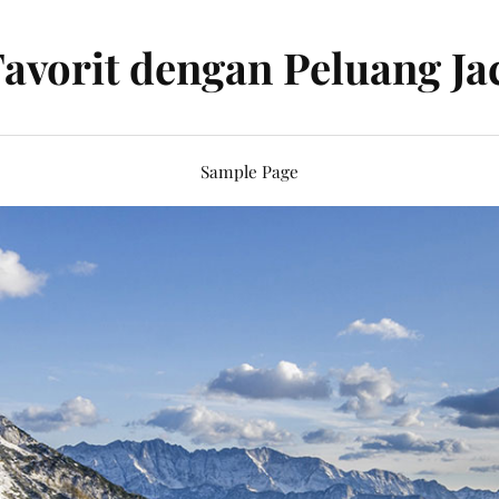
Favorit dengan Peluang Ja
Sample Page