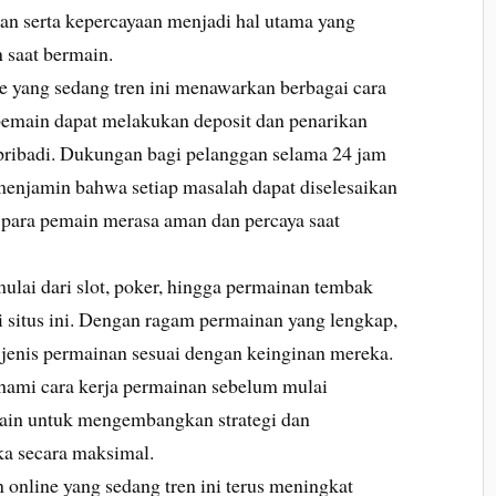
an serta kepercayaan menjadi hal utama yang
 saat bermain.
ne yang sedang tren ini menawarkan berbagai cara
 pemain dapat melakukan deposit dan penarikan
 pribadi. Dukungan bagi pelanggan selama 24 jam
 menjamin bahwa setiap masalah dapat diselesaikan
t para pemain merasa aman dan percaya saat
ulai dari slot, poker, hingga permainan tembak
i situs ini. Dengan ragam permainan yang lengkap,
jenis permainan sesuai dengan keinginan mereka.
hami cara kerja permainan sebelum mulai
ain untuk mengembangkan strategi dan
a secara maksimal.
 online yang sedang tren ini terus meningkat