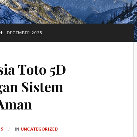
H:
DECEMBER 2025
sia Toto 5D
gan Sistem
 Aman
25
IN
UNCATEGORIZED