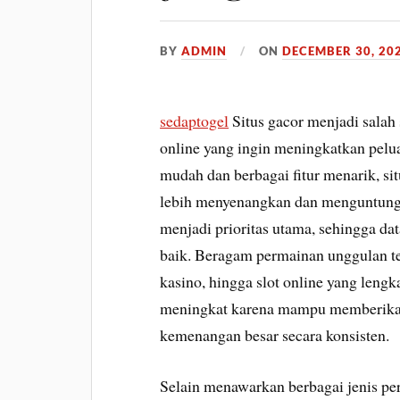
BY
ADMIN
ON
DECEMBER 30, 20
sedaptogel
Situs gacor menjadi salah
online yang ingin meningkatkan pel
mudah dan berbagai fitur menarik, s
lebih menyenangkan dan menguntun
menjadi prioritas utama, sehingga dat
baik. Beragam permainan unggulan ter
kasino, hingga slot online yang lengka
meningkat karena mampu memberikan
kemenangan besar secara konsisten.
Selain menawarkan berbagai jenis per