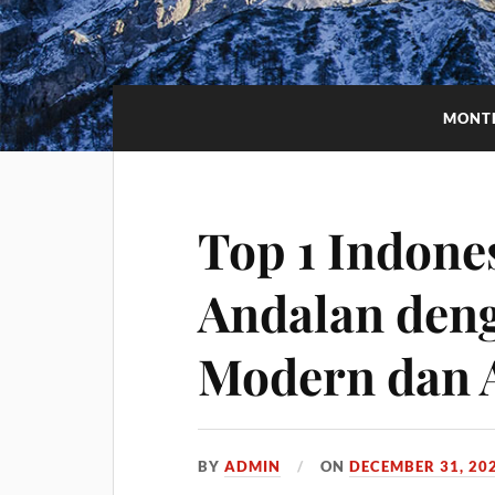
MONT
Top 1 Indone
Andalan den
Modern dan
BY
ADMIN
ON
DECEMBER 31, 20