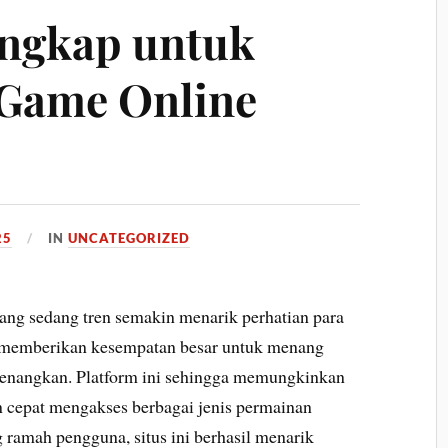
engkap untuk
Game Online
25
IN
UNCATEGORIZED
ang sedang tren semakin menarik perhatian para
 memberikan kesempatan besar untuk menang
enangkan. Platform ini sehingga memungkinkan
 cepat mengakses berbagai jenis permainan
 ramah pengguna, situs ini berhasil menarik