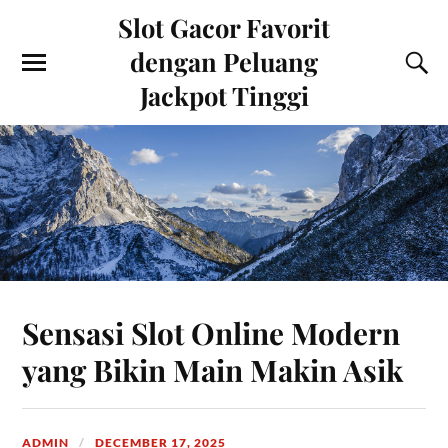
Slot Gacor Favorit
dengan Peluang
Jackpot Tinggi
Sensasi Slot Online Modern
yang Bikin Main Makin Asik
ADMIN
DECEMBER 17, 2025