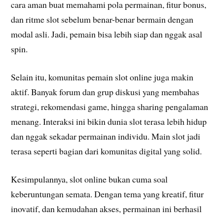
cara aman buat memahami pola permainan, fitur bonus,
dan ritme slot sebelum benar-benar bermain dengan
modal asli. Jadi, pemain bisa lebih siap dan nggak asal
spin.
Selain itu, komunitas pemain slot online juga makin
aktif. Banyak forum dan grup diskusi yang membahas
strategi, rekomendasi game, hingga sharing pengalaman
menang. Interaksi ini bikin dunia slot terasa lebih hidup
dan nggak sekadar permainan individu. Main slot jadi
terasa seperti bagian dari komunitas digital yang solid.
Kesimpulannya, slot online bukan cuma soal
keberuntungan semata. Dengan tema yang kreatif, fitur
inovatif, dan kemudahan akses, permainan ini berhasil