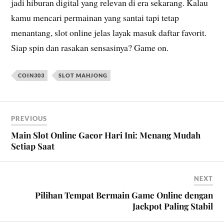
jadi hiburan digital yang relevan di era sekarang. Kalau
kamu mencari permainan yang santai tapi tetap
menantang, slot online jelas layak masuk daftar favorit.
Siap spin dan rasakan sensasinya? Game on.
COIN303
SLOT MAHJONG
PREVIOUS
Main Slot Online Gacor Hari Ini: Menang Mudah
Setiap Saat
NEXT
Pilihan Tempat Bermain Game Online dengan
Jackpot Paling Stabil