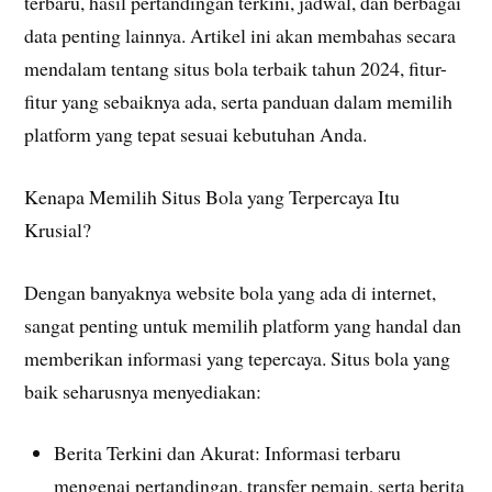
terbaru, hasil pertandingan terkini, jadwal, dan berbagai
data penting lainnya. Artikel ini akan membahas secara
mendalam tentang situs bola terbaik tahun 2024, fitur-
fitur yang sebaiknya ada, serta panduan dalam memilih
platform yang tepat sesuai kebutuhan Anda.
Kenapa Memilih Situs Bola yang Terpercaya Itu
Krusial?
Dengan banyaknya website bola yang ada di internet,
sangat penting untuk memilih platform yang handal dan
memberikan informasi yang tepercaya. Situs bola yang
baik seharusnya menyediakan:
Berita Terkini dan Akurat: Informasi terbaru
mengenai pertandingan, transfer pemain, serta berita