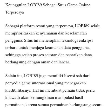
Keunggulan LOBI89 Sebagai Situs Game Online
Terpercaya
Sebagai platform resmi yang terpercaya, LOBI89 selalu
memprioritaskan kenyamanan dan keselamatan
pengguna. Situs ini menerapkan teknologi enkripsi
terbaru untuk menjaga keamanan data pengguna,
sehingga setiap proses setoran dan penarikan dana
berlangsung dengan aman dan lancar.
Selain itu, LOBI89 juga memiliki lisensi sah dari
penyedia game internasional yang menegaskan
kredibilitasnya. Hal ini membuat pemain tidak perlu
khawatir akan kemungkinan manipulasi hasil
permainan, karena semua permainan berlangsung secara