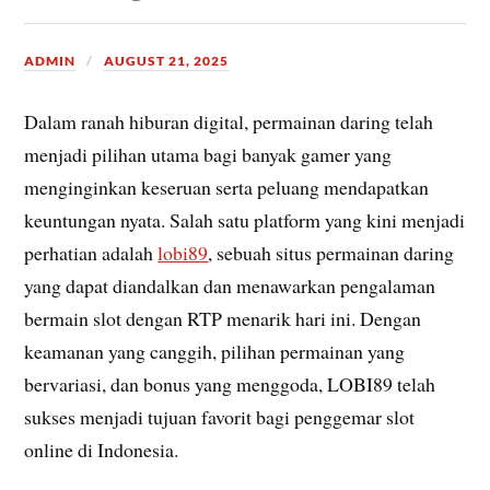
ADMIN
AUGUST 21, 2025
Dalam ranah hiburan digital, permainan daring telah
menjadi pilihan utama bagi banyak gamer yang
menginginkan keseruan serta peluang mendapatkan
keuntungan nyata. Salah satu platform yang kini menjadi
perhatian adalah
lobi89
, sebuah situs permainan daring
yang dapat diandalkan dan menawarkan pengalaman
bermain slot dengan RTP menarik hari ini. Dengan
keamanan yang canggih, pilihan permainan yang
bervariasi, dan bonus yang menggoda, LOBI89 telah
sukses menjadi tujuan favorit bagi penggemar slot
online di Indonesia.