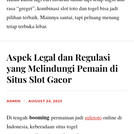
rasa “greget”, kombinasi slot toto dan togel bisa jadi
pilihan terbaik. Mainnya santai, tapi peluang menang
tetap terbuka lebar.
Aspek Legal dan Regulasi
yang Melindungi Pemain di
Situs Slot Gacor
ADMIN
AUGUST 24, 2025
booming
Di tengah
permainan judi
suletoto
online di
Indonesia, keberadaan situs togel