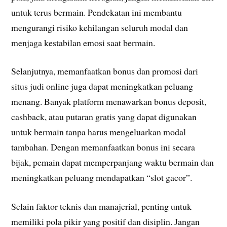
untuk terus bermain. Pendekatan ini membantu
mengurangi risiko kehilangan seluruh modal dan
menjaga kestabilan emosi saat bermain.
Selanjutnya, memanfaatkan bonus dan promosi dari
situs judi online juga dapat meningkatkan peluang
menang. Banyak platform menawarkan bonus deposit,
cashback, atau putaran gratis yang dapat digunakan
untuk bermain tanpa harus mengeluarkan modal
tambahan. Dengan memanfaatkan bonus ini secara
bijak, pemain dapat memperpanjang waktu bermain dan
meningkatkan peluang mendapatkan “slot gacor”.
Selain faktor teknis dan manajerial, penting untuk
memiliki pola pikir yang positif dan disiplin. Jangan