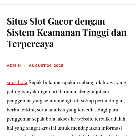
Situs Slot Gacor dengan
Sistem Keamanan Tinggi dan
Terpercaya
ADMIN
AUGUST 24, 2025
situs bola
Sepak bola merupakan cabang olahraga yang
paling banyak digemari di dunia, dengan jutaan
penggemar yang selalu mengikuti setiap pertandingan,
berita terkini, serta analisis yang tersedia. Bagi para
penggemar sepak bola, akses ke website terbaik adalah
hal yang sangat krusial untuk mendapatkan informasi