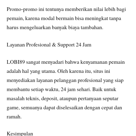
Promo-promo ini tentunya memberikan nilai lebih bagi
pemain, karena modal bermain bisa meningkat tanpa
harus mengeluarkan banyak biaya tambahan.
Layanan Profesional & Support 24 Jam
LOBI89 sangat menyadari bahwa kenyamanan pemain
adalah hal yang utama. Oleh karena itu, situs ini
menyediakan layanan pelanggan profesional yang siap
membantu setiap waktu, 24 jam sehari. Baik untuk
masalah teknis, deposit, ataupun pertanyaan seputar
game, semuanya dapat diselesaikan dengan cepat dan
ramah.
Kesimpulan