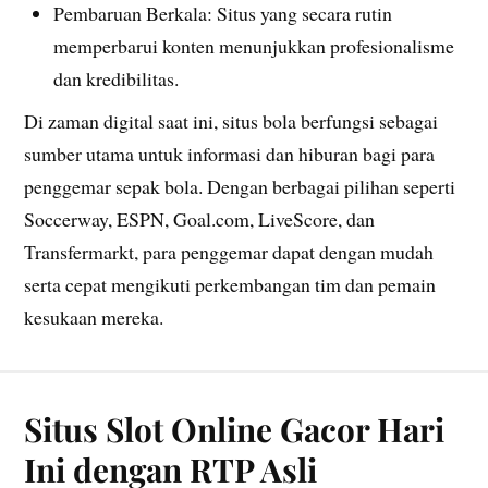
Pembaruan Berkala: Situs yang secara rutin
memperbarui konten menunjukkan profesionalisme
dan kredibilitas.
Di zaman digital saat ini, situs bola berfungsi sebagai
sumber utama untuk informasi dan hiburan bagi para
penggemar sepak bola. Dengan berbagai pilihan seperti
Soccerway, ESPN, Goal.com, LiveScore, dan
Transfermarkt, para penggemar dapat dengan mudah
serta cepat mengikuti perkembangan tim dan pemain
kesukaan mereka.
Situs Slot Online Gacor Hari
Ini dengan RTP Asli