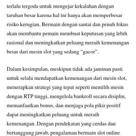
terlalu tergoda untuk mengejar kekalahan dengan
taruhan besar karena hal ini hanya akan memperbesar
risiko kerugian. Bermain dengan santai dan penuh fokus
akan membantu pemain membuat keputusan yang lebih
rasional dan meningkatkan peluang meraih kemenangan
besar dari mesin slot yang sedang “gacor”.
Dalam kesimpulan, meskipun tidak ada jaminan pasti
untuk selalu mendapatkan kemenangan dari mesin slot,
menerapkan strategi yang tepat seperti memilih mesin
dengan RTP tinggi, mengelola bankroll secara disiplin,
memanfaatkan bonus, dan menjaga pola pikir positif
dapat meningkatkan peluang untuk meraih
kemenangan. Dengan pendekatan yang cerdas dan
bertanggung jawab, pengalaman bermain slot online