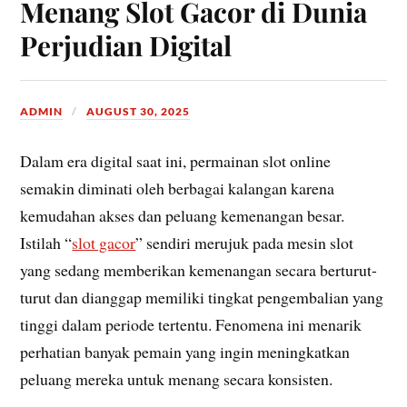
Menang Slot Gacor di Dunia
Perjudian Digital
ADMIN
AUGUST 30, 2025
Dalam era digital saat ini, permainan slot online
semakin diminati oleh berbagai kalangan karena
kemudahan akses dan peluang kemenangan besar.
Istilah “
slot gacor
” sendiri merujuk pada mesin slot
yang sedang memberikan kemenangan secara berturut-
turut dan dianggap memiliki tingkat pengembalian yang
tinggi dalam periode tertentu. Fenomena ini menarik
perhatian banyak pemain yang ingin meningkatkan
peluang mereka untuk menang secara konsisten.