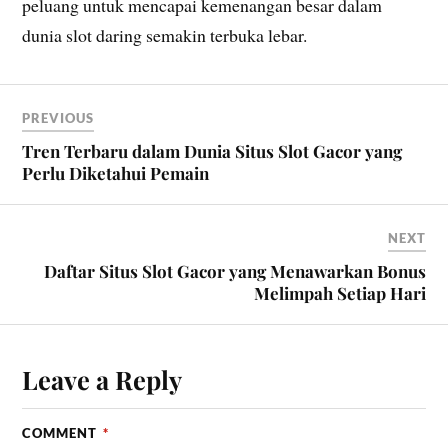
peluang untuk mencapai kemenangan besar dalam
dunia slot daring semakin terbuka lebar.
PREVIOUS
Tren Terbaru dalam Dunia Situs Slot Gacor yang
Perlu Diketahui Pemain
NEXT
Daftar Situs Slot Gacor yang Menawarkan Bonus
Melimpah Setiap Hari
Leave a Reply
COMMENT
*