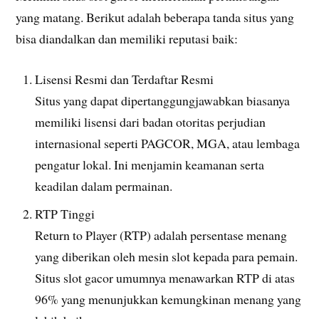
yang matang. Berikut adalah beberapa tanda situs yang
bisa diandalkan dan memiliki reputasi baik:
Lisensi Resmi dan Terdaftar Resmi
Situs yang dapat dipertanggungjawabkan biasanya
memiliki lisensi dari badan otoritas perjudian
internasional seperti PAGCOR, MGA, atau lembaga
pengatur lokal. Ini menjamin keamanan serta
keadilan dalam permainan.
RTP Tinggi
Return to Player (RTP) adalah persentase menang
yang diberikan oleh mesin slot kepada para pemain.
Situs slot gacor umumnya menawarkan RTP di atas
96% yang menunjukkan kemungkinan menang yang