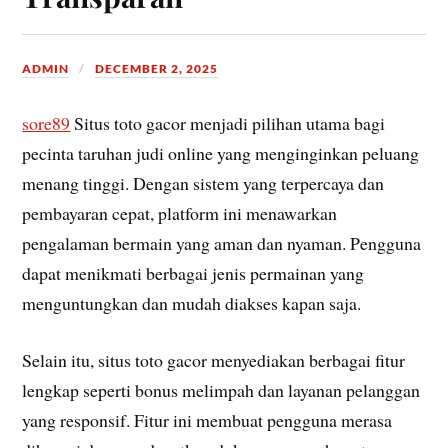
ADMIN
DECEMBER 2, 2025
sore89
Situs toto gacor menjadi pilihan utama bagi
pecinta taruhan judi online yang menginginkan peluang
menang tinggi. Dengan sistem yang terpercaya dan
pembayaran cepat, platform ini menawarkan
pengalaman bermain yang aman dan nyaman. Pengguna
dapat menikmati berbagai jenis permainan yang
menguntungkan dan mudah diakses kapan saja.
Selain itu, situs toto gacor menyediakan berbagai fitur
lengkap seperti bonus melimpah dan layanan pelanggan
yang responsif. Fitur ini membuat pengguna merasa