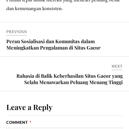
dan kemenangan konsisten.
PREVIOUS
Peran Sosialisasi dan Komunitas dalam
Meningkatkan Pengalaman di Situs Gacor
NEXT
Rahasia di Balik Keberhasilan Situs Gacor yang
Selalu Menawarkan Peluang Menang Tinggi
Leave a Reply
COMMENT
*