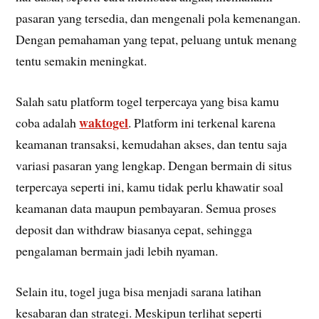
pasaran yang tersedia, dan mengenali pola kemenangan.
Dengan pemahaman yang tepat, peluang untuk menang
tentu semakin meningkat.
Salah satu platform togel terpercaya yang bisa kamu
waktogel
coba adalah
. Platform ini terkenal karena
keamanan transaksi, kemudahan akses, dan tentu saja
variasi pasaran yang lengkap. Dengan bermain di situs
terpercaya seperti ini, kamu tidak perlu khawatir soal
keamanan data maupun pembayaran. Semua proses
deposit dan withdraw biasanya cepat, sehingga
pengalaman bermain jadi lebih nyaman.
Selain itu, togel juga bisa menjadi sarana latihan
kesabaran dan strategi. Meskipun terlihat seperti