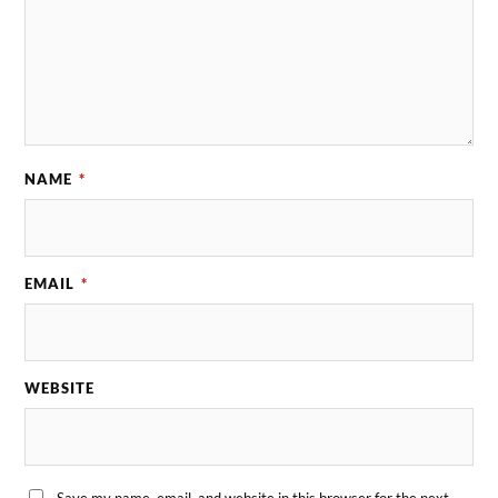
NAME
*
EMAIL
*
WEBSITE