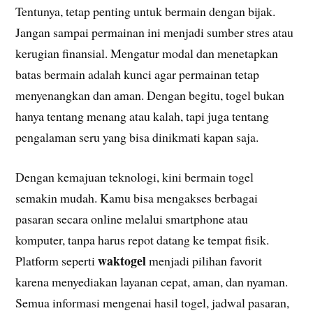
Tentunya, tetap penting untuk bermain dengan bijak.
Jangan sampai permainan ini menjadi sumber stres atau
kerugian finansial. Mengatur modal dan menetapkan
batas bermain adalah kunci agar permainan tetap
menyenangkan dan aman. Dengan begitu, togel bukan
hanya tentang menang atau kalah, tapi juga tentang
pengalaman seru yang bisa dinikmati kapan saja.
Dengan kemajuan teknologi, kini bermain togel
semakin mudah. Kamu bisa mengakses berbagai
pasaran secara online melalui smartphone atau
komputer, tanpa harus repot datang ke tempat fisik.
waktogel
Platform seperti
menjadi pilihan favorit
karena menyediakan layanan cepat, aman, dan nyaman.
Semua informasi mengenai hasil togel, jadwal pasaran,