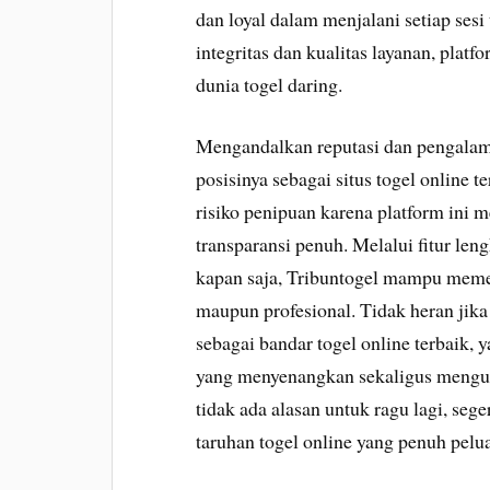
dan loyal dalam menjalani setiap se
integritas dan kualitas layanan, plat
dunia togel daring.
Mengandalkan reputasi dan pengalam
posisinya sebagai situs togel online t
risiko penipuan karena platform ini 
transparansi penuh. Melalui fitur le
kapan saja, Tribuntogel mampu meme
maupun profesional. Tidak heran ji
sebagai bandar togel online terbai
yang menyenangkan sekaligus mengun
tidak ada alasan untuk ragu lagi, seg
taruhan togel online yang penuh pelu