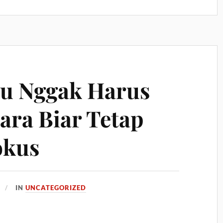
tu Nggak Harus
ara Biar Tetap
okus
IN
UNCATEGORIZED