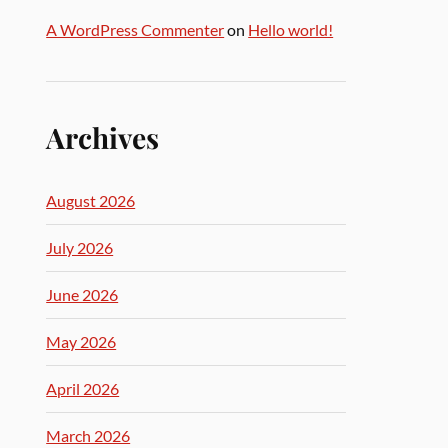
A WordPress Commenter
on
Hello world!
Archives
August 2026
July 2026
June 2026
May 2026
April 2026
March 2026