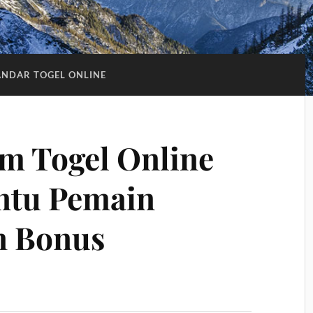
ANDAR TOGEL ONLINE
em Togel Online
ntu Pemain
n Bonus