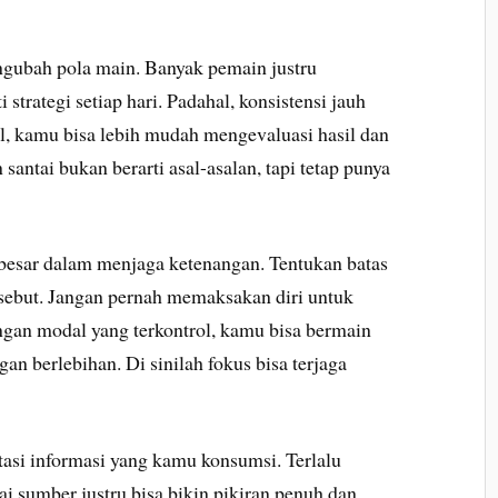
engubah pola main. Banyak pemain justru
 strategi setiap hari. Padahal, konsistensi jauh
il, kamu bisa lebih mudah mengevaluasi hasil dan
ntai bukan berarti asal-asalan, tapi tetap punya
besar dalam menjaga ketenangan. Tentukan batas
rsebut. Jangan pernah memaksakan diri untuk
ngan modal yang terkontrol, kamu bisa bermain
gan berlebihan. Di sinilah fokus bisa terjaga
tasi informasi yang kamu konsumsi. Terlalu
ai sumber justru bisa bikin pikiran penuh dan