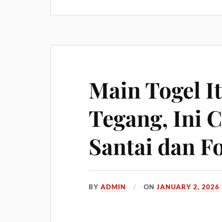
Main Togel I
Tegang, Ini C
Santai dan F
BY
ADMIN
ON
JANUARY 2, 2026