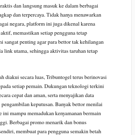
praktis dan langsung masuk ke dalam berbagai
ngkap dan terpercaya. Tidak hanya menawarkan
agai negara, platform ini juga dikenal karena
u aktif, memastikan setiap pengguna tetap
ni sangat penting agar para bettor tak kehilangan
 link utama, sehingga aktivitas taruhan tetap
h diakui secara luas, Tribuntogel terus berinovasi
pada setiap pemain. Dukungan teknologi terkini
cara cepat dan aman, serta menyajikan data
 pengambilan keputusan. Banyak bettor menilai
ine ini mampu memadukan kenyamanan bermain
ggi. Berbagai promo menarik dan bonus
rsendiri, membuat para pengguna semakin betah