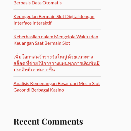
Berbasis Data Otomatis
Keunggulan Bermain Slot Digital dengan
Interface Interaktif
Keberhasilan dalam Mengelola Waktu dan
Keuangan Saat Bermain Slot
เพิ่มโอกาสคว้ารางวัลใหญ่ ด้วยแนวทาง
สล็อต ที่ช่วยให้การวางแผนทุกการเดิมพันมี
ประสิทธิภาพมากขึ้น
Analisis Kemenangan Besar dari Mesin Slot
Gacor di Berbagai Kasino
Recent Comments