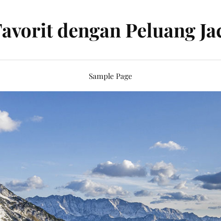
Favorit dengan Peluang Ja
Sample Page