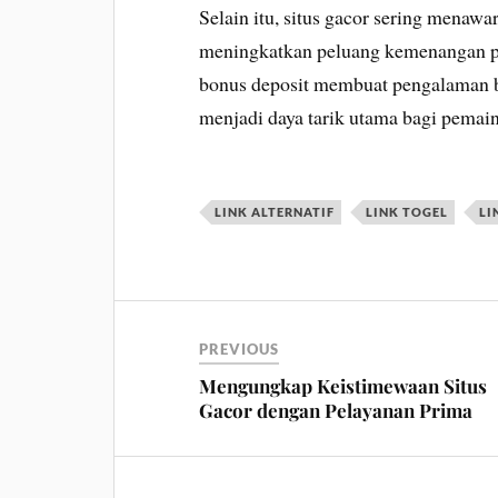
Selain itu, situs gacor sering mena
meningkatkan peluang kemenangan pem
bonus deposit membuat pengalaman b
menjadi daya tarik utama bagi pemai
LINK ALTERNATIF
LINK TOGEL
LI
PREVIOUS
Mengungkap Keistimewaan Situs
Gacor dengan Pelayanan Prima