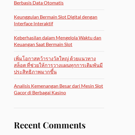
Berbasis Data Otomatis
Keunggulan Bermain Slot Digital dengan
Interface Interaktif
Keberhasilan dalam Mengelola Waktu dan
Keuangan Saat Bermain Slot
เพิ่มโอกาสคว้ารางวัลใหญ่ ด้วยแนวทาง
สล็อต ที่ช่วยให้การวางแผนทุกการเดิมพันมี
ประสิทธิภาพมากขึ้น
Analisis Kemenangan Besar dari Mesin Slot
Gacor di Berbagai Kasino
Recent Comments