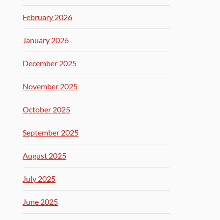
February 2026
January 2026
December 2025
November 2025
October 2025
September 2025
August 2025
July 2025
June 2025