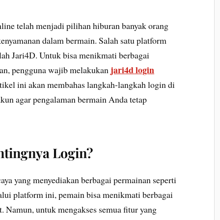
online telah menjadi pilihan hiburan banyak orang
nyamanan dalam bermain. Salah satu platform
lah Jari4D. Untuk bisa menikmati berbagai
jari4d login
kan, pengguna wajib melakukan
tikel ini akan membahas langkah-langkah login di
akun agar pengalaman bermain Anda tetap
ntingnya Login?
ercaya yang menyediakan berbagai permainan seperti
lalui platform ini, pemain bisa menikmati berbagai
t. Namun, untuk mengakses semua fitur yang