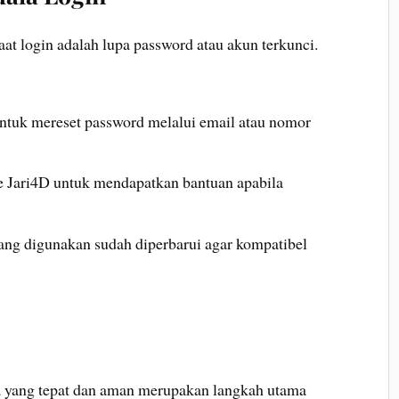
t login adalah lupa password atau akun terkunci.
ntuk mereset password melalui email atau nomor
e Jari4D untuk mendapatkan bantuan apabila
ang digunakan sudah diperbarui agar kompatibel
 yang tepat dan aman merupakan langkah utama