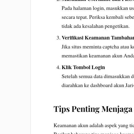
Pada halaman login, masukkan u
secara tepat. Periksa kembali se
tidak ada kesalahan pengetikan.
Verifikasi Keamanan Tambaha
Jika situs meminta captcha atau k
memastikan keamanan akun Anda t
Klik Tombol Login
Setelah semua data dimasukkan d
diarahkan ke dashboard akun Jar
Tips Penting Menjaga
Keamanan akun adalah aspek yang tid