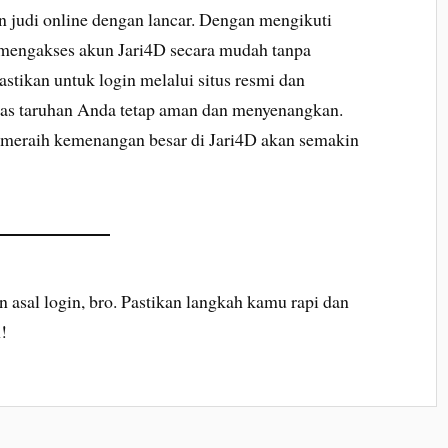
 judi online dengan lancar. Dengan mengikuti
t mengakses akun Jari4D secara mudah tanpa
stikan untuk login melalui situs resmi dan
itas taruhan Anda tetap aman dan menyenangkan.
meraih kemenangan besar di Jari4D akan semakin
n asal login, bro. Pastikan langkah kamu rapi dan
!