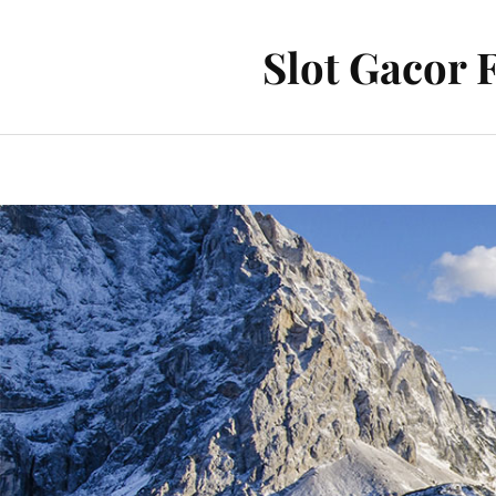
Slot Gacor 