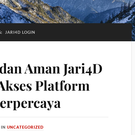
G:
JARI4D LOGIN
 dan Aman Jari4D
Akses Platform
Terpercaya
IN
UNCATEGORIZED