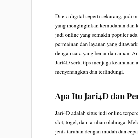
Di era digital seperti sekarang, judi 
yang menginginkan kemudahan dan ke
judi online yang semakin populer ada
permainan dan layanan yang ditawar
dengan cara yang benar dan aman. Ar
Jari4D serta tips menjaga keamanan 
menyenangkan dan terlindungi.
Apa Itu Jari4D dan Pe
Jari4D adalah situs judi online terp
slot, togel, dan taruhan olahraga. Me
jenis taruhan dengan mudah dan cepa