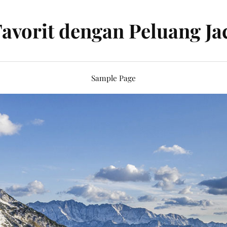
Favorit dengan Peluang Ja
Sample Page