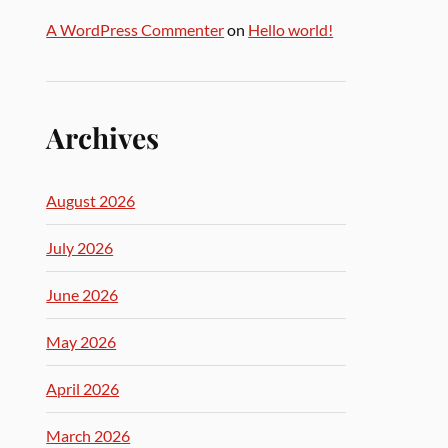
A WordPress Commenter
on
Hello world!
Archives
August 2026
July 2026
June 2026
May 2026
April 2026
March 2026