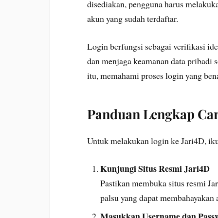
disediakan, pengguna harus melaku
akun yang sudah terdaftar.
Login berfungsi sebagai verifikasi i
dan menjaga keamanan data pribadi se
itu, memahami proses login yang bena
Panduan Lengkap Car
Untuk melakukan login ke Jari4D, iku
Kunjungi Situs Resmi Jari4D
Pastikan membuka situs resmi Jar
palsu yang dapat membahayakan 
Masukkan Username dan Pass