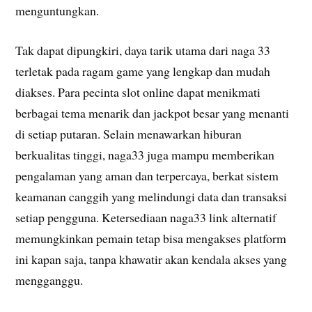
menguntungkan.
Tak dapat dipungkiri, daya tarik utama dari naga 33
terletak pada ragam game yang lengkap dan mudah
diakses. Para pecinta slot online dapat menikmati
berbagai tema menarik dan jackpot besar yang menanti
di setiap putaran. Selain menawarkan hiburan
berkualitas tinggi, naga33 juga mampu memberikan
pengalaman yang aman dan terpercaya, berkat sistem
keamanan canggih yang melindungi data dan transaksi
setiap pengguna. Ketersediaan naga33 link alternatif
memungkinkan pemain tetap bisa mengakses platform
ini kapan saja, tanpa khawatir akan kendala akses yang
mengganggu.