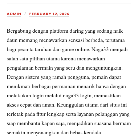
ADMIN
FEBRUARY 12, 2026
Bergabung dengan platform daring yang sedang naik
daun memang menawarkan sensasi berbeda, terutama
bagi pecinta taruhan dan game online. Naga33 menjadi
salah satu pilihan utama karena menawarkan
pengalaman bermain yang seru dan menguntungkan.
Dengan sistem yang ramah pengguna, pemain dapat
menikmati berbagai permainan menarik hanya dengan
melakukan login melalui naga33 login, memastikan
akses cepat dan aman. Keunggulan utama dari situs ini
terletak pada fitur lengkap serta layanan pelanggan yang
siap membantu kapan saja, menjadikan suasana bermain
semakin menyenangkan dan bebas kendala.