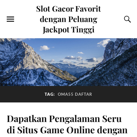
Slot Gacor Favorit
dengan Peluang
Jackpot Tinggi
TAG:
OMA55 DAFTAR
Dapatkan Pengalaman Seru
di Situs Game Online dengan