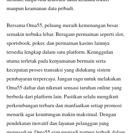
maupun keamanan data pribadi.
Bersama Oma55, peluang meraih kemenangan besar
semakin terbuka lebar. Beragam permainan seperti slot,
sportsbook, poker, dan permainan kasino lainnya
tersedia lengkap dalam satu platform. Keunggulan
utama terletak pada kenyamanan bermain serta
kecepatan proses transaksi yang didukung sistem
pembayaran terpercaya. Jangan ragu untuk melakukan
Oma55 daftar dan nikmati sensasi taruhan online yang
berbeda dari platform lain. Pastikan selalu mengikuti
perkembangan terbaru dan manfaatkan setiap promosi
menarik agar keuntungan makin maksimal. Dengan
pendekatan inovatif dan layanan pelanggan yang
memuaskan, Oma55 siap menjadi partner terbaik dalam