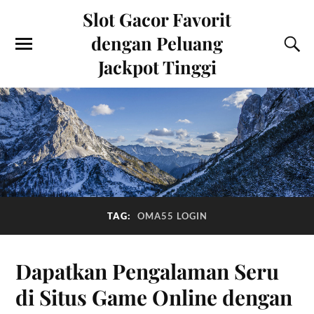
Slot Gacor Favorit
dengan Peluang
Jackpot Tinggi
TAG:
OMA55 LOGIN
Dapatkan Pengalaman Seru
di Situs Game Online dengan