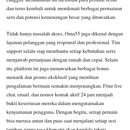
dan terus kembali untuk menikmati berbagai permainan
seru dan potensi kemenangan besar yang ditawarkan.
Tidak hanya masalah akses, Oma55 juga dikenal dengan
layanan pelanggan yang responsif dan profesional. Tim
support selalu siap membantu setiap kebutuhan serta
menjawab pertanyaan dengan ramah dan cepat. Selain
itu, platform ini juga menawarkan berbagai bonus
menarik dan promo eksklusif yang membuat
pengalaman bermain semakin menyenangkan. Fitur live
chat, email, dan nomor kontak aktif 24 jam menjadi
bukti keseriusan mereka dalam mengutamakan
kenyamanan pengguna. Dengan begitu, setiap pemain
bisa merasa aman dan puas saat menjalani setiap sesi
taruhan, tanpa rasa khawatir akan kendala teknis