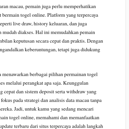
luaran macau, pemain juga perlu memperhatikan
bermain togel online. Platform yang terpercaya
perti live draw, history keluaran, dan juga
 dan mudah diakses. Hal ini memudahkan pemain
bilan keputusan secara cepat dan praktis. Dengan
engandalkan keberuntungan, tetapi juga didukung
juga menawarkan berbagai pilihan permainan togel
es melalui perangkat apa saja. Keunggulan
ng cepat dan sistem deposit serta withdraw yang
okus pada strategi dan analisis data macau tanpa
ereka. Jadi, untuk kamu yang sedang mencari
rmain togel online, memahami dan memanfaatkan
pdate terbaru dari situs terpercaya adalah langkah