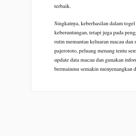
terbaik.
Singkatnya, keberhasilan dalam togel
keberuntungan, tetapi juga pada pen
rutin memantau keluaran macau dan me
pajerototo, peluang menang tentu sema
update data macau dan gunakan inform
bermainmu semakin menyenangkan d