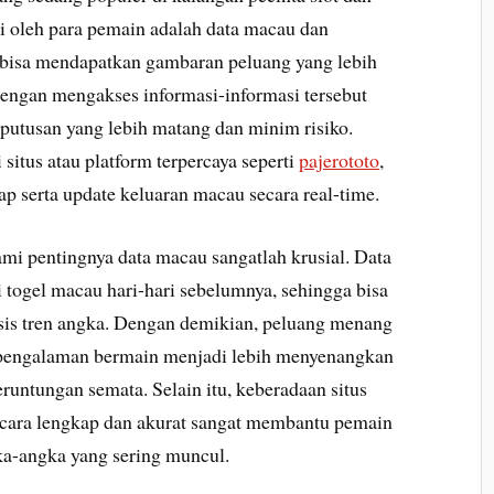
ari oleh para pemain adalah data macau dan
 bisa mendapatkan gambaran peluang yang lebih
engan mengakses informasi-informasi tersebut
putusan yang lebih matang dan minim risiko.
situs atau platform terpercaya seperti
pajerototo
,
p serta update keluaran macau secara real-time.
i pentingnya data macau sangatlah krusial. Data
ri togel macau hari-hari sebelumnya, sehingga bisa
sis tren angka. Dengan demikian, peluang menang
a, pengalaman bermain menjadi lebih menyenangkan
untungan semata. Selain itu, keberadaan situs
cara lengkap dan akurat sangat membantu pemain
-angka yang sering muncul.