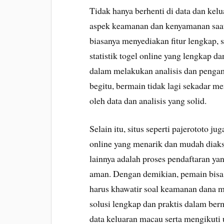
Tidak hanya berhenti di data dan ke
aspek keamanan dan kenyamanan saat 
biasanya menyediakan fitur lengkap, se
statistik togel online yang lengkap
dalam melakukan analisis dan pengam
begitu, bermain tidak lagi sekadar m
oleh data dan analisis yang solid.
Selain itu, situs seperti pajerototo 
online yang menarik dan mudah diaks
lainnya adalah proses pendaftaran ya
aman. Dengan demikian, pemain bisa f
harus khawatir soal keamanan dana m
solusi lengkap dan praktis dalam be
data keluaran macau serta mengikuti u