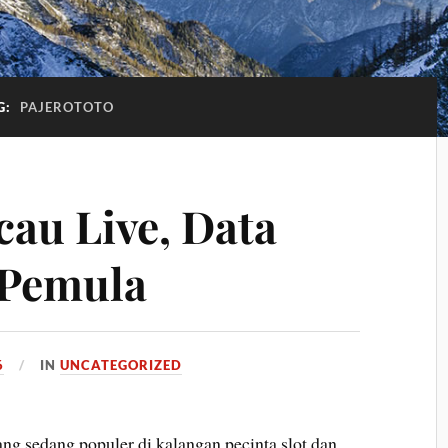
G:
PAJEROTOTO
au Live, Data
 Pemula
6
IN
UNCATEGORIZED
g sedang populer di kalangan pecinta slot dan