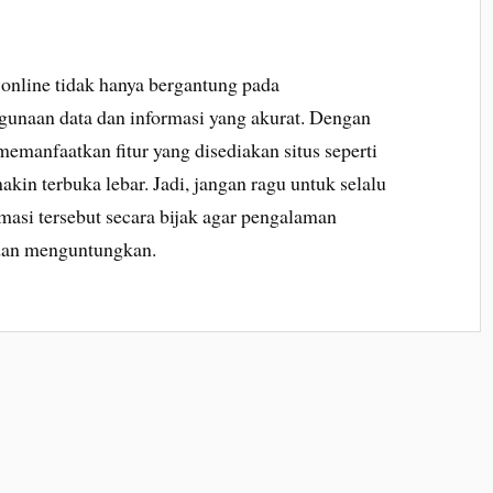
 online tidak hanya bergantung pada
ggunaan data dan informasi yang akurat. Dengan
manfaatkan fitur yang disediakan situs seperti
kin terbuka lebar. Jadi, jangan ragu untuk selalu
asi tersebut secara bijak agar pengalaman
an menguntungkan.