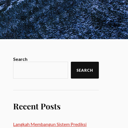
Search
SEARCH
Recent Posts
Langkah Membangun Sistem Prediksi