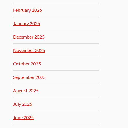
February 2026
January 2026
December 2025
November 2025
October 2025
September 2025
August 2025
July 2025
June 2025