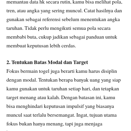
memantau data hk secara rutin, kamu bisa melihat pola,
tren, atau angka yang sering muncul. Catat hasilnya dan
gunakan sebagai referensi sebelum menentukan angka
taruhan. Tidak perlu mengikuti semua pola secara
membabi buta, cukup jadikan sebagai panduan untuk
membuat keputusan lebih cerdas.
2. Tentukan Batas Modal dan Target
Fokus bermain togel juga berarti kamu harus disiplin
dengan modal. Tentukan berapa banyak uang yang siap
kamu gunakan untuk taruhan setiap hari, dan tetapkan
target menang atau kalah. Dengan batasan ini, kamu
bisa menghindari keputusan impulsif yang biasanya
muncul saat terlalu bersemangat. Ingat, tujuan utama
fokus bukan hanya menang, tapi juga menjaga