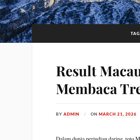
TAG
Result Maca
Membaca Tre
BY
ADMIN
ON
MARCH 21, 2026
Dalam dunia perjudian daring, toto M