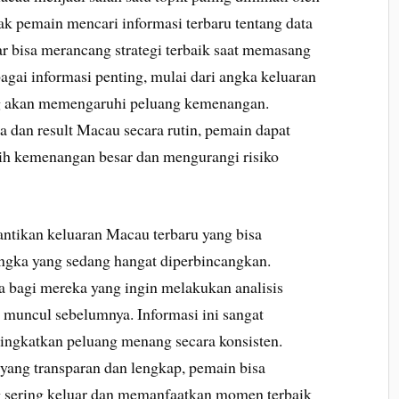
k pemain mencari informasi terbaru tentang data
r bisa merancang strategi terbaik saat memasang
gai informasi penting, mulai dari angka keluaran
ng akan memengaruhi peluang kemenangan.
dan result Macau secara rutin, pemain dapat
h kemenangan besar dan mengurangi risiko
nantikan keluaran Macau terbaru yang bisa
ngka yang sedang hangat diperbincangkan.
 bagi mereka yang ingin melakukan analisis
 muncul sebelumnya. Informasi ini sangat
ingkatkan peluang menang secara konsisten.
yang transparan dan lengkap, pemain bisa
sering keluar dan memanfaatkan momen terbaik