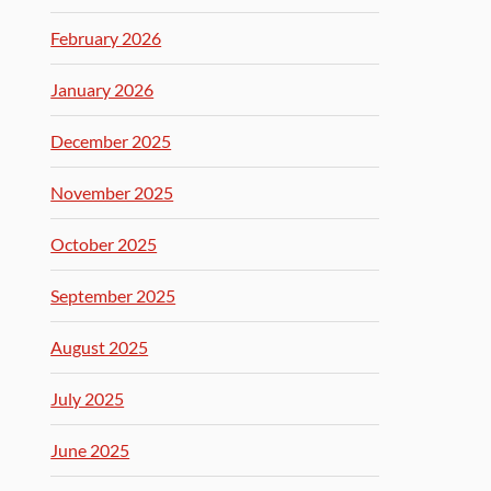
February 2026
January 2026
December 2025
November 2025
October 2025
September 2025
August 2025
July 2025
June 2025