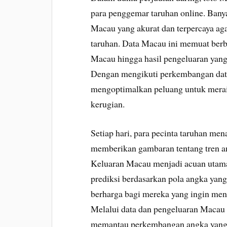
para penggemar taruhan online. Banya
Macau yang akurat dan terpercaya aga
taruhan. Data Macau ini memuat berba
Macau hingga hasil pengeluaran ya
Dengan mengikuti perkembangan data 
mengoptimalkan peluang untuk merai
kerugian.
Setiap hari, para pecinta taruhan me
memberikan gambaran tentang tren a
Keluaran Macau menjadi acuan utama
prediksi berdasarkan pola angka yang
berharga bagi mereka yang ingin men
Melalui data dan pengeluaran Macau 
memantau perkembangan angka yang 