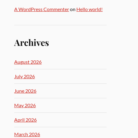
A WordPress Commenter
on
Hello world!
Archives
August 2026
July 2026
June 2026
May 2026
April 2026
March 2026