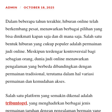
ADMIN
OCTOBER 18, 2025
Dalam beberapa tahun terakhir, hiburan online telah
berkembang pesat, menawarkan berbagai pilihan yang
bisa dinikmati kapan saja dan di mana saja. Salah satu
bentuk hiburan yang cukup populer adalah permainan
judi online. Meskipun terdengar kontroversial bagi
sebagian orang, dunia judi online menawarkan
pengalaman yang berbeda dibandingkan dengan
permainan tradisional, terutama dalam hal variasi
permainan dan kemudahan akses.
Salah satu platform yang semakin dikenal adalah
tribuntogel
, yang menghadirkan berbagai jenis
permainan taruhan dengan pengalaman bermain yang