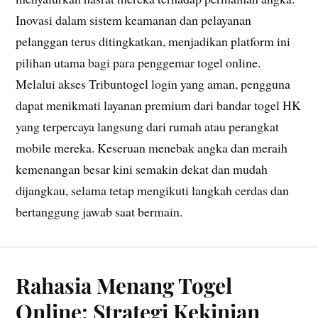
Inovasi dalam sistem keamanan dan pelayanan
pelanggan terus ditingkatkan, menjadikan platform ini
pilihan utama bagi para penggemar togel online.
Melalui akses Tribuntogel login yang aman, pengguna
dapat menikmati layanan premium dari bandar togel HK
yang terpercaya langsung dari rumah atau perangkat
mobile mereka. Keseruan menebak angka dan meraih
kemenangan besar kini semakin dekat dan mudah
dijangkau, selama tetap mengikuti langkah cerdas dan
bertanggung jawab saat bermain.
Rahasia Menang Togel
Online: Strategi Kekinian