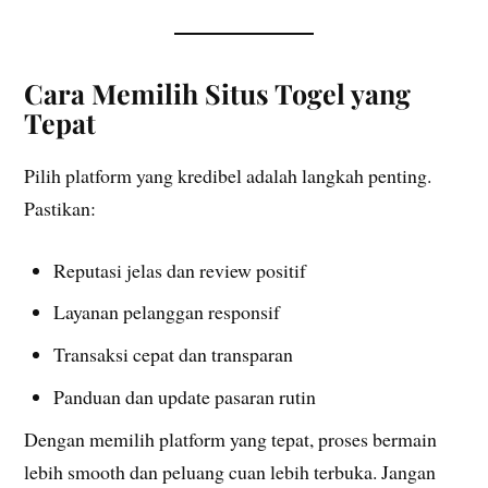
Cara Memilih Situs Togel yang
Tepat
Pilih platform yang kredibel adalah langkah penting.
Pastikan:
Reputasi jelas dan review positif
Layanan pelanggan responsif
Transaksi cepat dan transparan
Panduan dan update pasaran rutin
Dengan memilih platform yang tepat, proses bermain
lebih smooth dan peluang cuan lebih terbuka. Jangan