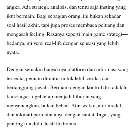
angka. Ada strategi, analisis, dan tentu saja insting yang
ikut bermain. Bagi sebagian orang, ini bukan sekadar
soal hasil akhir, tapi juga proses membaca peluang dan
mengasah feeling. Rasanya seperti main game strategi—
bedanya, ini versi real-life dengan sensasi yang lebih
nyata.
Dengan semakin banyaknya platform dan informasi yang
tersedia, pemain dituntut untuk lebih cerdas dan
bertanggung jawab. Bermain dengan kontrol diri adalah
kunci agar togel tetap menjadi hiburan yang
menyenangkan, bukan beban. Atur waktu, atur modal,
dan nikmati permainannya dengan santai. Ingat, yang
penting fun dulu, hasil itu bonus.