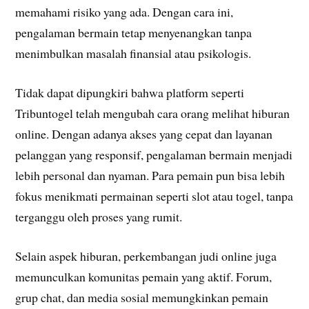
memahami risiko yang ada. Dengan cara ini,
pengalaman bermain tetap menyenangkan tanpa
menimbulkan masalah finansial atau psikologis.
Tidak dapat dipungkiri bahwa platform seperti
Tribuntogel telah mengubah cara orang melihat hiburan
online. Dengan adanya akses yang cepat dan layanan
pelanggan yang responsif, pengalaman bermain menjadi
lebih personal dan nyaman. Para pemain pun bisa lebih
fokus menikmati permainan seperti slot atau togel, tanpa
terganggu oleh proses yang rumit.
Selain aspek hiburan, perkembangan judi online juga
memunculkan komunitas pemain yang aktif. Forum,
grup chat, dan media sosial memungkinkan pemain