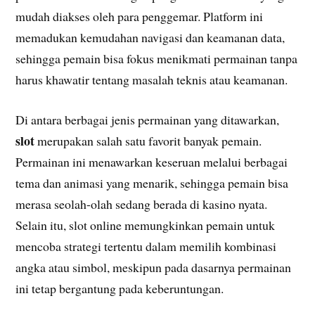
mudah diakses oleh para penggemar. Platform ini
memadukan kemudahan navigasi dan keamanan data,
sehingga pemain bisa fokus menikmati permainan tanpa
harus khawatir tentang masalah teknis atau keamanan.
Di antara berbagai jenis permainan yang ditawarkan,
slot
merupakan salah satu favorit banyak pemain.
Permainan ini menawarkan keseruan melalui berbagai
tema dan animasi yang menarik, sehingga pemain bisa
merasa seolah-olah sedang berada di kasino nyata.
Selain itu, slot online memungkinkan pemain untuk
mencoba strategi tertentu dalam memilih kombinasi
angka atau simbol, meskipun pada dasarnya permainan
ini tetap bergantung pada keberuntungan.