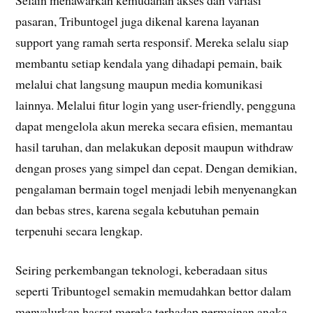
pasaran, Tribuntogel juga dikenal karena layanan
support yang ramah serta responsif. Mereka selalu siap
membantu setiap kendala yang dihadapi pemain, baik
melalui chat langsung maupun media komunikasi
lainnya. Melalui fitur login yang user-friendly, pengguna
dapat mengelola akun mereka secara efisien, memantau
hasil taruhan, dan melakukan deposit maupun withdraw
dengan proses yang simpel dan cepat. Dengan demikian,
pengalaman bermain togel menjadi lebih menyenangkan
dan bebas stres, karena segala kebutuhan pemain
terpenuhi secara lengkap.
Seiring perkembangan teknologi, keberadaan situs
seperti Tribuntogel semakin memudahkan bettor dalam
menyalurkan hasrat mereka terhadap permainan angka.