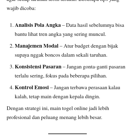
wajib dicoba:
Analisis Pola Angka
– Data hasil sebelumnya bisa
bantu lihat tren angka yang sering muncul.
Manajemen Modal
– Atur budget dengan bijak
supaya nggak boncos dalam sekali taruhan.
Konsistensi Pasaran
– Jangan gonta-ganti pasaran
terlalu sering, fokus pada beberapa pilihan.
Kontrol Emosi
– Jangan terbawa perasaan kalau
kalah, tetap main dengan kepala dingin.
Dengan strategi ini, main togel online jadi lebih
profesional dan peluang menang lebih besar.