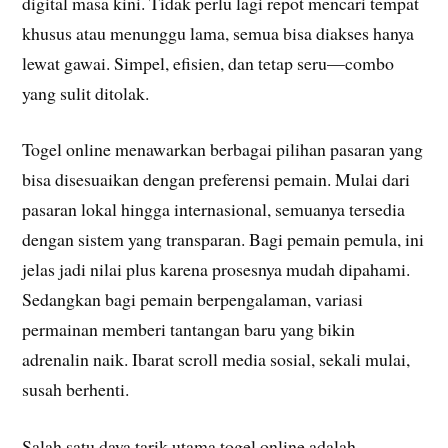
digital masa kini. Tidak perlu lagi repot mencari tempat
khusus atau menunggu lama, semua bisa diakses hanya
lewat gawai. Simpel, efisien, dan tetap seru—combo
yang sulit ditolak.
Togel online menawarkan berbagai pilihan pasaran yang
bisa disesuaikan dengan preferensi pemain. Mulai dari
pasaran lokal hingga internasional, semuanya tersedia
dengan sistem yang transparan. Bagi pemain pemula, ini
jelas jadi nilai plus karena prosesnya mudah dipahami.
Sedangkan bagi pemain berpengalaman, variasi
permainan memberi tantangan baru yang bikin
adrenalin naik. Ibarat scroll media sosial, sekali mulai,
susah berhenti.
Salah satu daya tarik utama togel online adalah