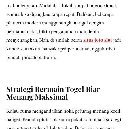
makin lengkap. Mulai dari lokal sampai internasional,
semua bisa dijangkau tanpa repot. Bahkan, beberapa
platform modern menggabungkan togel dengan
permainan slot, bikin pengalaman main lebih
situs toto slot
menyenangkan. Nah, di sinilah peran
jadi
kunci: satu akun, banyak opsi permainan, nggak ribet
pindah-pindah platform.
Strategi Bermain Togel Biar
Menang Maksimal
Kalau cuma mengandalkan hoki, peluang menang kecil
banget. Pemain pintar biasanya pakai kombinasi strategi
agar setiap taruhan lebih terukur. Beberapa tips yang