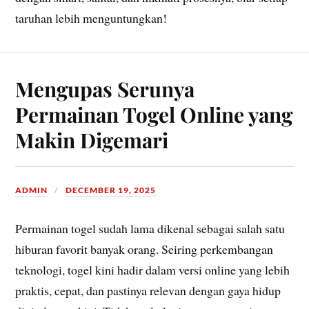
taruhan lebih menguntungkan!
Mengupas Serunya
Permainan Togel Online yang
Makin Digemari
ADMIN
DECEMBER 19, 2025
Permainan togel sudah lama dikenal sebagai salah satu
hiburan favorit banyak orang. Seiring perkembangan
teknologi, togel kini hadir dalam versi online yang lebih
praktis, cepat, dan pastinya relevan dengan gaya hidup