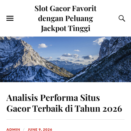
Slot Gacor Favorit
dengan Peluang
Jackpot Tinggi
Analisis Performa Situs
Gacor Terbaik di Tahun 2026
ADMIN
JUNE 9, 2026