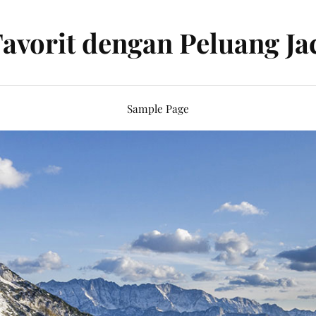
Favorit dengan Peluang Ja
Sample Page