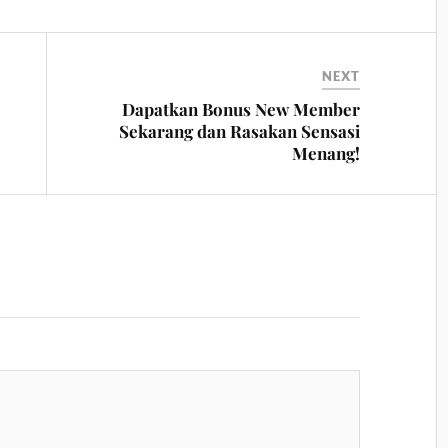
NEXT
Dapatkan Bonus New Member
Sekarang dan Rasakan Sensasi
Menang!