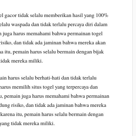
el gacor tidak selalu memberikan hasil yang 100%
selalu waspada dan tidak terlalu percaya diri dalam
main juga harus memahami bahwa permainan togel
isiko, dan tidak ada jaminan bahwa mereka akan
itu, pemain harus selalu bermain dengan bijak
idak mereka miliki.
n harus selalu berhati-hati dan tidak terlalu
 harus memilih situs togel yang terpercaya dan
 itu, pemain juga harus memahami bahwa permainan
ung risiko, dan tidak ada jaminan bahwa mereka
arena itu, pemain harus selalu bermain dengan
yang tidak mereka miliki.