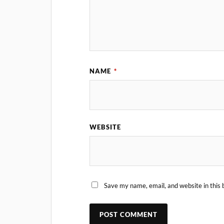
NAME
*
WEBSITE
Save my name, email, and website in this 