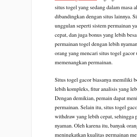
situs togel yang sedang dalam masa a
dibandingkan dengan situs lainnya. Si
unggulan seperti sistem permainan ya
cepat, dan juga bonus yang lebih be
permainan togel dengan lebih nyaman
orang yang mencari situs togel gaco
memenangkan permainan.
Situs togel gacor biasanya memiliki 
lebih kompleks, fitur analisis yang le
Dengan demikian, pemain dapat me
permainan. Selain itu, situs togel ga
withdraw yang lebih cepat, sehingga
nyaman. Oleh karena itu, banyak oran
meningkatkan kualitas permainan me