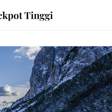
ckpot Tinggi