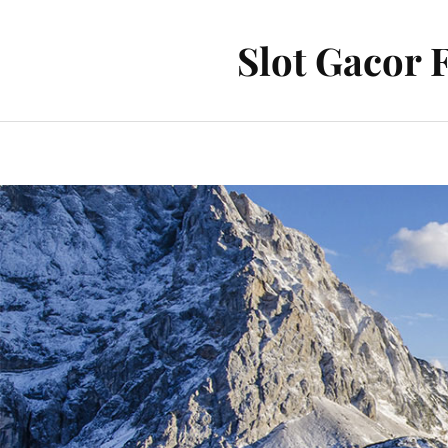
Slot Gacor 