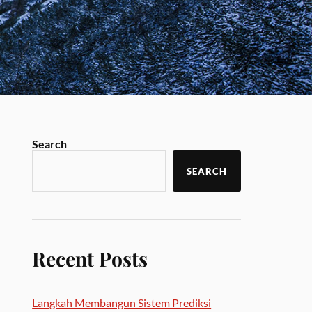
Search
SEARCH
Recent Posts
Langkah Membangun Sistem Prediksi