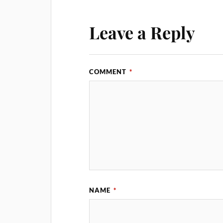
Leave a Reply
COMMENT
*
NAME
*