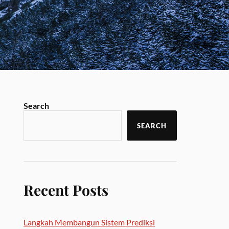
Search
SEARCH
Recent Posts
Langkah Membangun Sistem Prediksi