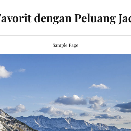
Favorit dengan Peluang Ja
Sample Page