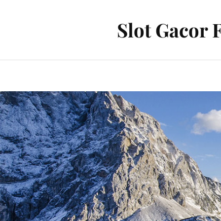
Slot Gacor 