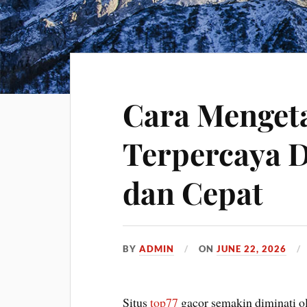
Cara Mengeta
Terpercaya 
dan Cepat
BY
ADMIN
ON
JUNE 22, 2026
Situs
top77
gacor semakin diminati ol