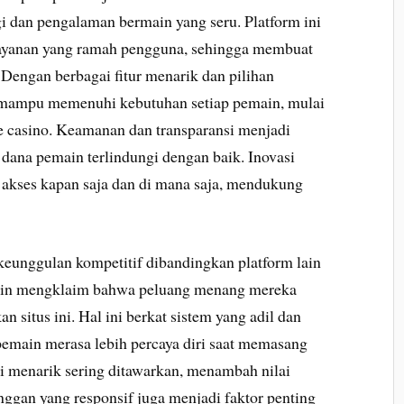
i dan pengalaman bermain yang seru. Platform ini
 layanan yang ramah pengguna, sehingga membuat
Dengan berbagai fitur menarik dan pilihan
r mampu memenuhi kebutuhan setiap pemain, mulai
ive casino. Keamanan dan transparansi menjadi
 dana pemain terlindungi dengan baik. Inovasi
kses kapan saja dan di mana saja, mendukung
eunggulan kompetitif dibandingkan platform lain
main mengklaim bahwa peluang menang mereka
 situs ini. Hal ini berkat sistem yang adil dan
pemain merasa lebih percaya diri saat memasang
si menarik sering ditawarkan, menambah nilai
ggan yang responsif juga menjadi faktor penting