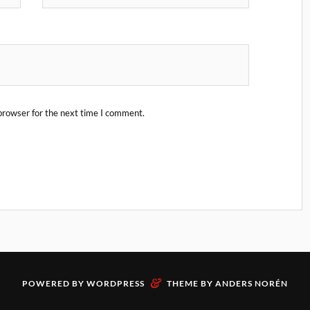
browser for the next time I comment.
&
POWERED BY
WORDPRESS
THEME BY
ANDERS NORÉN