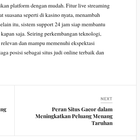
kan platform dengan mudah. Fitur live streaming
 suasana seperti di kasino nyata, menambah
Selain itu, sistem support 24 jam siap membantu
 kapan saja. Seiring perkembangan teknologi,
tap relevan dan mampu memenuhi ekspektasi
a posisi sebagai situs judi online terbaik dan
NEXT
ang
Peran Situs Gacor dalam
Meningkatkan Peluang Menang
Taruhan