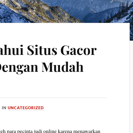
hui Situs Gacor
Dengan Mudah
IN
UNCATEGORIZED
eh para pecinta judi online karena menawarkan