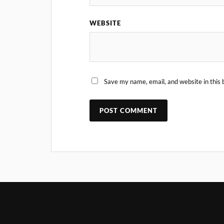
WEBSITE
Save my name, email, and website in this 