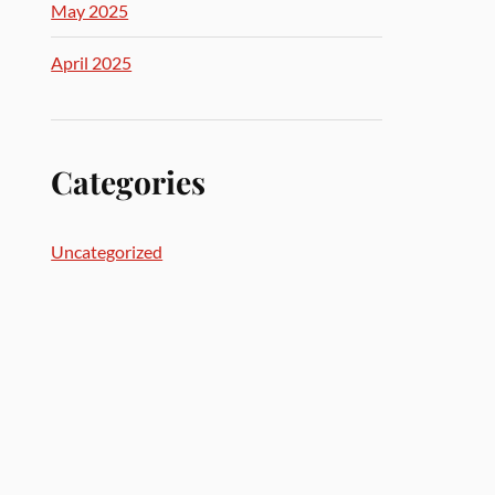
May 2025
April 2025
Categories
Uncategorized