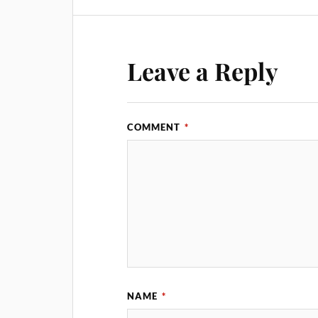
Leave a Reply
COMMENT
*
NAME
*