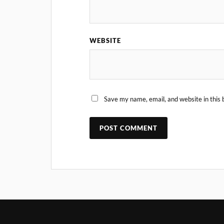
WEBSITE
Save my name, email, and website in this 