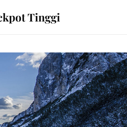
ckpot Tinggi