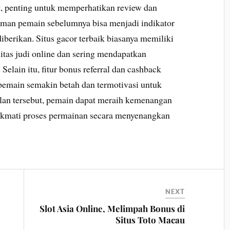
t, penting untuk memperhatikan review dan
laman pemain sebelumnya bisa menjadi indikator
iberikan. Situs gacor terbaik biasanya memiliki
itas judi online dan sering mendapatkan
Selain itu, fitur bonus referral dan cashback
pemain semakin betah dan termotivasi untuk
lan tersebut, pemain dapat meraih kemenangan
nikmati proses permainan secara menyenangkan
NEXT
Slot Asia Online, Melimpah Bonus di
Situs Toto Macau