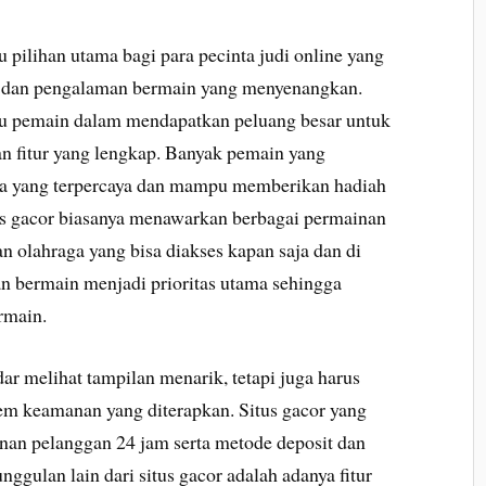
u pilihan utama bagi para pecinta judi online yang
dan pengalaman bermain yang menyenangkan.
tu pemain dalam mendapatkan peluang besar untuk
an fitur yang lengkap. Banyak pemain yang
nya yang terpercaya dan mampu memberikan hadiah
itus gacor biasanya menawarkan berbagai permainan
han olahraga yang bisa diakses kapan saja dan di
 bermain menjadi prioritas utama sehingga
rmain.
ar melihat tampilan menarik, tetapi juga harus
tem keamanan yang diterapkan. Situs gacor yang
anan pelanggan 24 jam serta metode deposit dan
ggulan lain dari situs gacor adalah adanya fitur