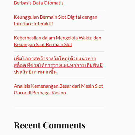
Berbasis Data Otomatis
Keunggulan Bermain Slot Digital dengan
Interface Interaktif
Keberhasilan dalam Mengelola Waktu dan
Keuangan Saat Bermain Slot
เพิ่มโอกาสคว้ารางวัลใหญ่ ด้วยแนวทาง
สล็อต ที่ช่วยให้การวางแผนทุกการเดิมพันมี
ประสิทธิภาพมากขึ้น
Analisis Kemenangan Besar dari Mesin Slot
Gacor di Berbagai Kasino
Recent Comments