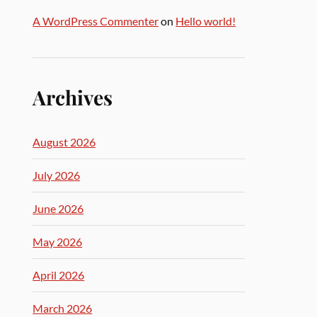
A WordPress Commenter
on
Hello world!
Archives
August 2026
July 2026
June 2026
May 2026
April 2026
March 2026