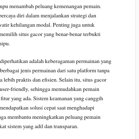
ampu menambah peluang kemenangan pemain.
ercaya diri dalam menjalankan strategi dan
atir kehilangan modal. Penting juga untuk
memilih situs gacor yang benar-benar terbukti
nipu.
ut diperhatikan adalah keberagaman permainan yang
erbagai jenis permainan dari satu platform tanpa
lebih praktis dan efisien. Selain itu, situs gacor
 user-friendly, sehingga memudahkan pemain
fitur yang ada. Sistem keamanan yang canggih
 mendapatkan solusi cepat saat menghadapi
i juga membantu meningkatkan peluang pemain
at sistem yang adil dan transparan.