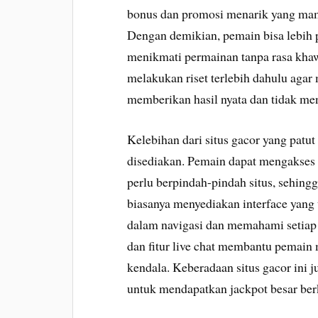
bonus dan promosi menarik yang m
Dengan demikian, pemain bisa lebih p
menikmati permainan tanpa rasa khaw
melakukan riset terlebih dahulu agar 
memberikan hasil nyata dan tidak me
Kelebihan dari situs gacor yang pat
disediakan. Pemain dapat mengakses b
perlu berpindah-pindah situs, sehingga 
biasanya menyediakan interface yang
dalam navigasi dan memahami setiap 
dan fitur live chat membantu pemain
kendala. Keberadaan situs gacor in
untuk mendapatkan jackpot besar berk