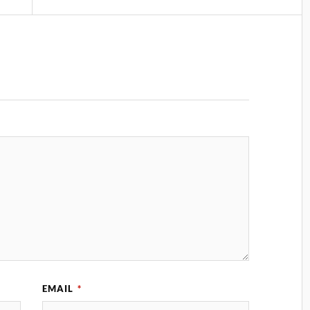
EMAIL
*