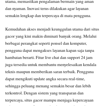
utama, memastikan pengalaman bermain yang aman
dan nyaman. Inovasi terus dilakukan agar layanan
semakin lengkap dan terpercaya di mata pengguna.
Kemudahan akses menjadi keunggulan utama dari situs
gacor yang kini makin diminati banyak orang. Melalui
berbagai perangkat seperti ponsel dan komputer,
pengguna dapat mengakses layanan kapan saja tanpa
hambatan berarti. Fitur live chat dan support 24 jam
juga tersedia untuk membantu menyelesaikan kendala
teknis maupun memberikan saran terbaik. Pengguna
dapat mengikuti update angka secara real-time,
sehingga peluang menang semakin besar dan lebih
terkontrol. Dengan sistem yang transparan dan
terpercaya, situs gacor mampu menjaga kepercayaan