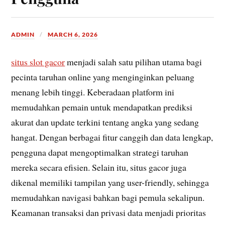
ADMIN
MARCH 6, 2026
situs slot gacor
menjadi salah satu pilihan utama bagi
pecinta taruhan online yang menginginkan peluang
menang lebih tinggi. Keberadaan platform ini
memudahkan pemain untuk mendapatkan prediksi
akurat dan update terkini tentang angka yang sedang
hangat. Dengan berbagai fitur canggih dan data lengkap,
pengguna dapat mengoptimalkan strategi taruhan
mereka secara efisien. Selain itu, situs gacor juga
dikenal memiliki tampilan yang user-friendly, sehingga
memudahkan navigasi bahkan bagi pemula sekalipun.
Keamanan transaksi dan privasi data menjadi prioritas