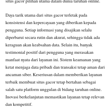
situs gacor pilihan utama dalam dunia taruhan online.
Daya tarik utama dari situs gacor terletak pada
konsistensi dan kepercayaan yang diberikan kepada
pengguna. Setiap informasi yang disajikan selalu
diperbarui secara rutin dan akurat, sehingga tidak ada
keraguan akan keabsahan data. Selain itu, banyak
testimonial positif dari pengguna yang merasakan
manfaat nyata dari layanan ini. Sistem keamanan yang
ketat menjaga data pribadi dan transaksi tetap aman dari
ancaman siber. Keseriusan dalam memberikan layanan
terbaik membuat situs gacor tetap bertahan sebagai
salah satu platform unggulan di bidang taruhan online.
Inovasi berkelanjutan memastikan layanan tetap relevan
dan kompetitif.