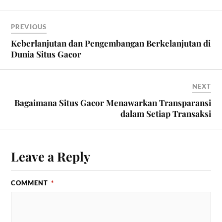
PREVIOUS
Keberlanjutan dan Pengembangan Berkelanjutan di
Dunia Situs Gacor
NEXT
Bagaimana Situs Gacor Menawarkan Transparansi
dalam Setiap Transaksi
Leave a Reply
COMMENT
*