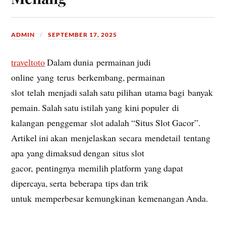
ADMIN
SEPTEMBER 17, 2025
traveltoto
Dalam dunia permainan judi
online yang terus berkembang, permainan
slot telah menjadi salah satu pilihan utama bagi banyak
pemain. Salah satu istilah yang kini populer di
kalangan penggemar slot adalah “Situs Slot Gacor”.
Artikel ini akan menjelaskan secara mendetail tentang
apa yang dimaksud dengan situs slot
gacor, pentingnya memilih platform yang dapat
dipercaya, serta beberapa tips dan trik
untuk memperbesar kemungkinan kemenangan Anda.