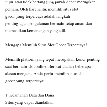
jujur atau tidak bertanggung jawab dapat merugikan
pemain. Oleh karena itu, memilih situs slot
gacor yang terpercaya adalah langkah
penting agar pengalaman bermain tetap aman dan
memastikan kemenangan yang adil.
Mengapa Memilih Situs Slot Gacor Terpercaya?
Memilih platform yang tepat merupakan kunci penting
saat bermain slot online. Berikut adalah beberapa
alasan mengapa Anda perlu memilih situs slot
gacor yang terpercaya:
1. Keamanan Data dan Dana
Situs yang dapat diandalkan