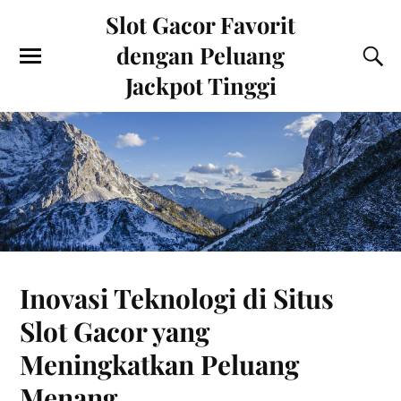
Slot Gacor Favorit
dengan Peluang
Jackpot Tinggi
Inovasi Teknologi di Situs
Slot Gacor yang
Meningkatkan Peluang
Menang