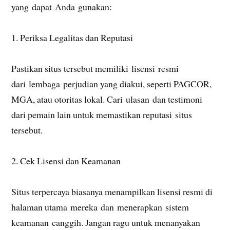
yang dapat Anda gunakan:
1. Periksa Legalitas dan Reputasi
Pastikan situs tersebut memiliki lisensi resmi
dari lembaga perjudian yang diakui, seperti PAGCOR,
MGA, atau otoritas lokal. Cari ulasan dan testimoni
dari pemain lain untuk memastikan reputasi situs
tersebut.
2. Cek Lisensi dan Keamanan
Situs terpercaya biasanya menampilkan lisensi resmi di
halaman utama mereka dan menerapkan sistem
keamanan canggih. Jangan ragu untuk menanyakan