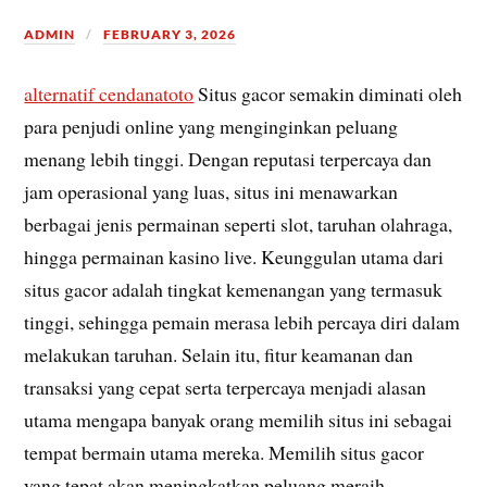
ADMIN
FEBRUARY 3, 2026
alternatif cendanatoto
Situs gacor semakin diminati oleh
para penjudi online yang menginginkan peluang
menang lebih tinggi. Dengan reputasi terpercaya dan
jam operasional yang luas, situs ini menawarkan
berbagai jenis permainan seperti slot, taruhan olahraga,
hingga permainan kasino live. Keunggulan utama dari
situs gacor adalah tingkat kemenangan yang termasuk
tinggi, sehingga pemain merasa lebih percaya diri dalam
melakukan taruhan. Selain itu, fitur keamanan dan
transaksi yang cepat serta terpercaya menjadi alasan
utama mengapa banyak orang memilih situs ini sebagai
tempat bermain utama mereka. Memilih situs gacor
yang tepat akan meningkatkan peluang meraih