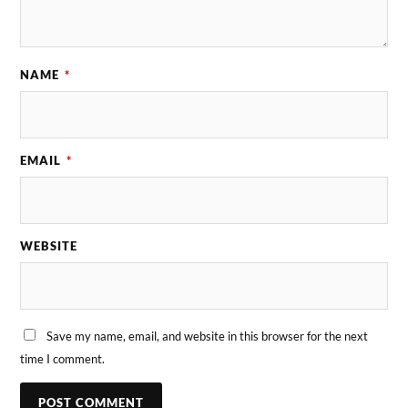
NAME
*
EMAIL
*
WEBSITE
Save my name, email, and website in this browser for the next
time I comment.