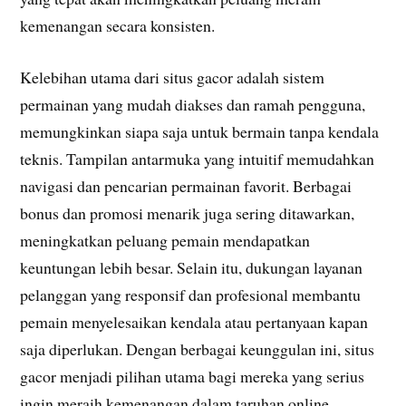
kemenangan secara konsisten.
Kelebihan utama dari situs gacor adalah sistem
permainan yang mudah diakses dan ramah pengguna,
memungkinkan siapa saja untuk bermain tanpa kendala
teknis. Tampilan antarmuka yang intuitif memudahkan
navigasi dan pencarian permainan favorit. Berbagai
bonus dan promosi menarik juga sering ditawarkan,
meningkatkan peluang pemain mendapatkan
keuntungan lebih besar. Selain itu, dukungan layanan
pelanggan yang responsif dan profesional membantu
pemain menyelesaikan kendala atau pertanyaan kapan
saja diperlukan. Dengan berbagai keunggulan ini, situs
gacor menjadi pilihan utama bagi mereka yang serius
ingin meraih kemenangan dalam taruhan online.