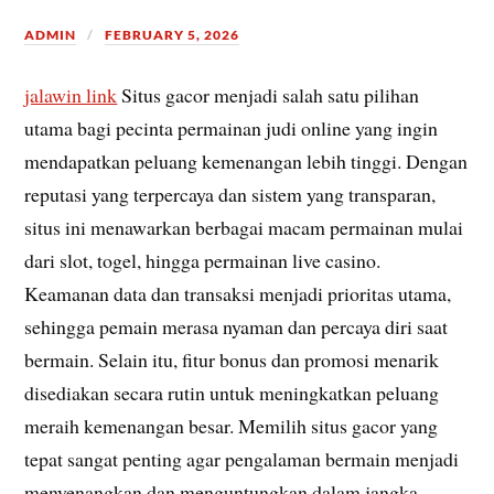
ADMIN
FEBRUARY 5, 2026
jalawin link
Situs gacor menjadi salah satu pilihan
utama bagi pecinta permainan judi online yang ingin
mendapatkan peluang kemenangan lebih tinggi. Dengan
reputasi yang terpercaya dan sistem yang transparan,
situs ini menawarkan berbagai macam permainan mulai
dari slot, togel, hingga permainan live casino.
Keamanan data dan transaksi menjadi prioritas utama,
sehingga pemain merasa nyaman dan percaya diri saat
bermain. Selain itu, fitur bonus dan promosi menarik
disediakan secara rutin untuk meningkatkan peluang
meraih kemenangan besar. Memilih situs gacor yang
tepat sangat penting agar pengalaman bermain menjadi
menyenangkan dan menguntungkan dalam jangka