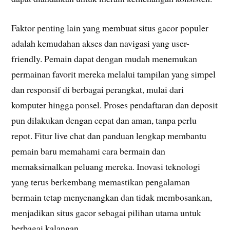
Faktor penting lain yang membuat situs gacor populer
adalah kemudahan akses dan navigasi yang user-
friendly. Pemain dapat dengan mudah menemukan
permainan favorit mereka melalui tampilan yang simpel
dan responsif di berbagai perangkat, mulai dari
komputer hingga ponsel. Proses pendaftaran dan deposit
pun dilakukan dengan cepat dan aman, tanpa perlu
repot. Fitur live chat dan panduan lengkap membantu
pemain baru memahami cara bermain dan
memaksimalkan peluang mereka. Inovasi teknologi
yang terus berkembang memastikan pengalaman
bermain tetap menyenangkan dan tidak membosankan,
menjadikan situs gacor sebagai pilihan utama untuk
berbagai kalangan.