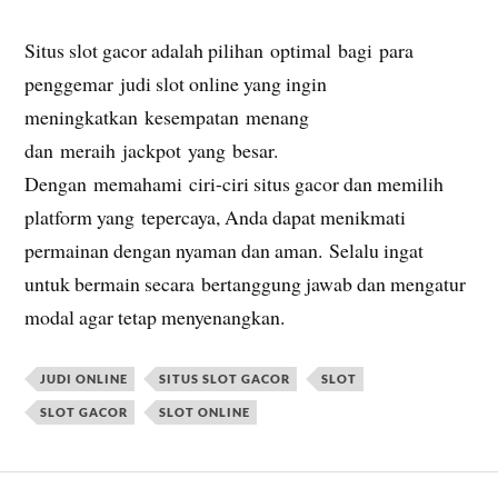
Situs slot gacor adalah pilihan optimal bagi para
penggemar judi slot online yang ingin
meningkatkan kesempatan menang
dan meraih jackpot yang besar.
Dengan memahami ciri-ciri situs gacor dan memilih
platform yang tepercaya, Anda dapat menikmati
permainan dengan nyaman dan aman. Selalu ingat
untuk bermain secara bertanggung jawab dan mengatur
modal agar tetap menyenangkan.
JUDI ONLINE
SITUS SLOT GACOR
SLOT
SLOT GACOR
SLOT ONLINE