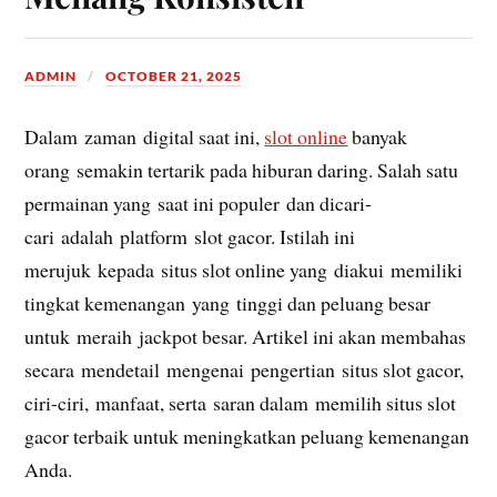
ADMIN
OCTOBER 21, 2025
Dalam zaman digital saat ini,
slot online
banyak
orang semakin tertarik pada hiburan daring. Salah satu
permainan yang saat ini populer dan dicari-
cari adalah platform slot gacor. Istilah ini
merujuk kepada situs slot online yang diakui memiliki
tingkat kemenangan yang tinggi dan peluang besar
untuk meraih jackpot besar. Artikel ini akan membahas
secara mendetail mengenai pengertian situs slot gacor,
ciri-ciri, manfaat, serta saran dalam memilih situs slot
gacor terbaik untuk meningkatkan peluang kemenangan
Anda.