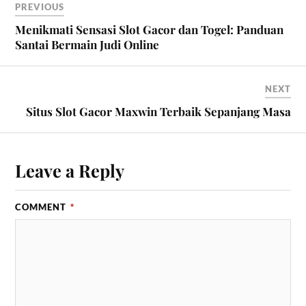
PREVIOUS
Menikmati Sensasi Slot Gacor dan Togel: Panduan
Santai Bermain Judi Online
NEXT
Situs Slot Gacor Maxwin Terbaik Sepanjang Masa
Leave a Reply
COMMENT
*