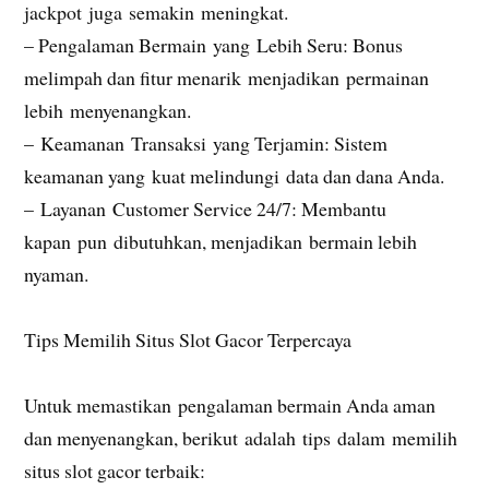
jackpot juga semakin meningkat.
– Pengalaman Bermain yang Lebih Seru: Bonus
melimpah dan fitur menarik menjadikan permainan
lebih menyenangkan.
– Keamanan Transaksi yang Terjamin: Sistem
keamanan yang kuat melindungi data dan dana Anda.
– Layanan Customer Service 24/7: Membantu
kapan pun dibutuhkan, menjadikan bermain lebih
nyaman.
Tips Memilih Situs Slot Gacor Terpercaya
Untuk memastikan pengalaman bermain Anda aman
dan menyenangkan, berikut adalah tips dalam memilih
situs slot gacor terbaik: