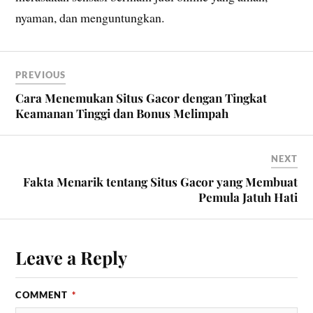
nyaman, dan menguntungkan.
PREVIOUS
Cara Menemukan Situs Gacor dengan Tingkat
Keamanan Tinggi dan Bonus Melimpah
NEXT
Fakta Menarik tentang Situs Gacor yang Membuat
Pemula Jatuh Hati
Leave a Reply
COMMENT
*