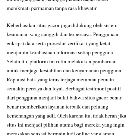
menikmati permainan tanpa rasa khawatir.
Keberhasilan situs gacor juga didukung oleh sistem
keamanan yang canggih dan terpercaya. Penggunaan
enkripsi data serta prosedur verifikasi yang ketat
menjamin kerahasiaan informasi setiap pengguna.
Selain itu, platform ini rutin melakukan pembaruan
untuk menjaga kestabilan dan kenyamanan pengguna.
Reputasi baik yang terus terjaga membuat pemain
semakin percaya dan loyal. Berbagai testimoni positif
dari pengguna menjadi bukti bahwa situs gacor benar-
benar memberikan layanan terbaik dan peluang
kemenangan yang adil. Oleh karena itu, tidak heran jika
situs ini menjadi pilihan utama bagi mereka yang ingin
merasakan sensasi bermain judi online yang aman,