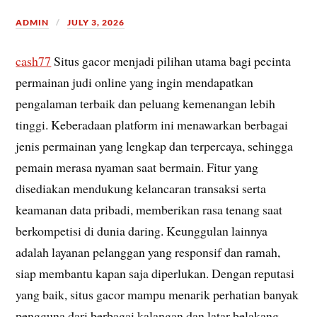
ADMIN
JULY 3, 2026
cash77
Situs gacor menjadi pilihan utama bagi pecinta
permainan judi online yang ingin mendapatkan
pengalaman terbaik dan peluang kemenangan lebih
tinggi. Keberadaan platform ini menawarkan berbagai
jenis permainan yang lengkap dan terpercaya, sehingga
pemain merasa nyaman saat bermain. Fitur yang
disediakan mendukung kelancaran transaksi serta
keamanan data pribadi, memberikan rasa tenang saat
berkompetisi di dunia daring. Keunggulan lainnya
adalah layanan pelanggan yang responsif dan ramah,
siap membantu kapan saja diperlukan. Dengan reputasi
yang baik, situs gacor mampu menarik perhatian banyak
pengguna dari berbagai kalangan dan latar belakang,