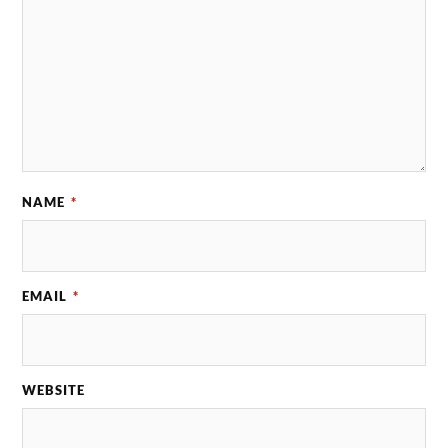
NAME
*
EMAIL
*
WEBSITE