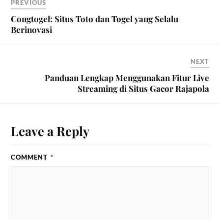
PREVIOUS
Congtogel: Situs Toto dan Togel yang Selalu
Berinovasi
NEXT
Panduan Lengkap Menggunakan Fitur Live
Streaming di Situs Gacor Rajapola
Leave a Reply
COMMENT
*