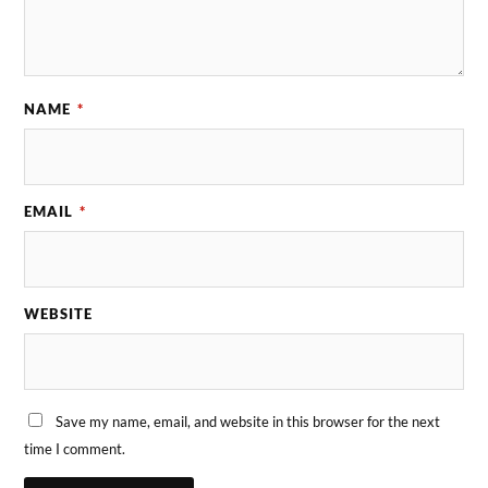
NAME
*
EMAIL
*
WEBSITE
Save my name, email, and website in this browser for the next
time I comment.