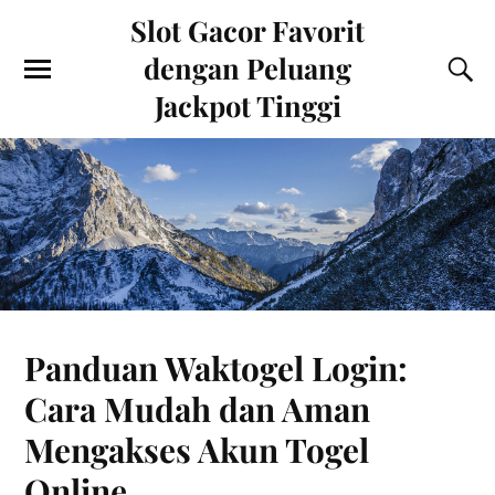
Slot Gacor Favorit
dengan Peluang
Jackpot Tinggi
Panduan Waktogel Login:
Cara Mudah dan Aman
Mengakses Akun Togel
Online