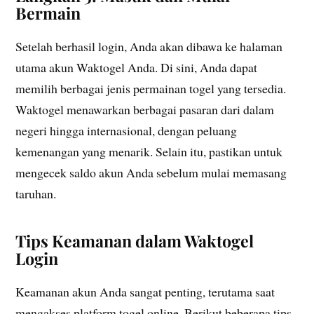
Bermain
Setelah berhasil login, Anda akan dibawa ke halaman
utama akun Waktogel Anda. Di sini, Anda dapat
memilih berbagai jenis permainan togel yang tersedia.
Waktogel menawarkan berbagai pasaran dari dalam
negeri hingga internasional, dengan peluang
kemenangan yang menarik. Selain itu, pastikan untuk
mengecek saldo akun Anda sebelum mulai memasang
taruhan.
Tips Keamanan dalam Waktogel
Login
Keamanan akun Anda sangat penting, terutama saat
mengakses platform togel online. Berikut beberapa tips