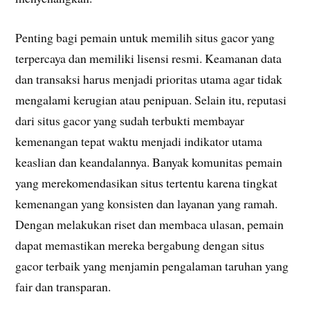
Penting bagi pemain untuk memilih situs gacor yang
terpercaya dan memiliki lisensi resmi. Keamanan data
dan transaksi harus menjadi prioritas utama agar tidak
mengalami kerugian atau penipuan. Selain itu, reputasi
dari situs gacor yang sudah terbukti membayar
kemenangan tepat waktu menjadi indikator utama
keaslian dan keandalannya. Banyak komunitas pemain
yang merekomendasikan situs tertentu karena tingkat
kemenangan yang konsisten dan layanan yang ramah.
Dengan melakukan riset dan membaca ulasan, pemain
dapat memastikan mereka bergabung dengan situs
gacor terbaik yang menjamin pengalaman taruhan yang
fair dan transparan.