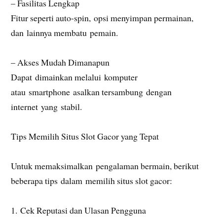
– Fasilitas Lengkap
Fitur seperti auto-spin, opsi menyimpan permainan,
dan lainnya membatu pemain.
– Akses Mudah Dimanapun
Dapat dimainkan melalui komputer
atau smartphone asalkan tersambung dengan
internet yang stabil.
Tips Memilih Situs Slot Gacor yang Tepat
Untuk memaksimalkan pengalaman bermain, berikut
beberapa tips dalam memilih situs slot gacor:
1. Cek Reputasi dan Ulasan Pengguna