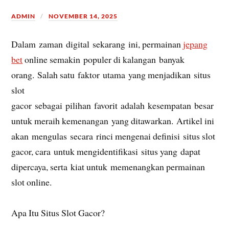
ADMIN
NOVEMBER 14, 2025
Dalam zaman digital sekarang ini, permainan
jepang
bet
online semakin populer di kalangan banyak
orang. Salah satu faktor utama yang menjadikan situs
slot
gacor sebagai pilihan favorit adalah kesempatan besar
untuk meraih kemenangan yang ditawarkan. Artikel ini
akan mengulas secara rinci mengenai definisi situs slot
gacor, cara untuk mengidentifikasi situs yang dapat
dipercaya, serta kiat untuk memenangkan permainan
slot online.
Apa Itu Situs Slot Gacor?