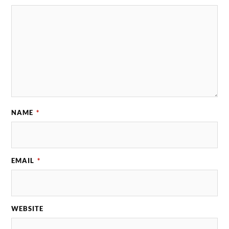
NAME
*
EMAIL
*
WEBSITE