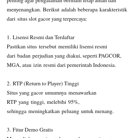
penting agar pengalaman bermain tetap aman dan
menyenangkan. Berikut adalah beberapa karakteristik
dari situs slot gacor yang terpercaya:
1. Lisensi Resmi dan Terdaftar
Pastikan situs tersebut memiliki lisensi resmi
dari badan perjudian yang diakui, seperti PAGCOR,
MGA, atau izin resmi dari pemerintah Indonesia.
2. RTP (Return to Player) Tinggi
Situs yang gacor umumnya menawarkan
RTP yang tinggi, melebihi 95%,
sehingga meningkatkan peluang untuk menang.
3. Fitur Demo Gratis