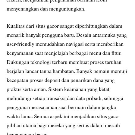
menyenangkan dan menguntungkan.
Kualitas dari situs gacor sangat diperhitungkan dalam
menarik banyak pengguna baru. Desain antarmuka yang
user-friendly memudahkan navigasi serta memberikan
kenyamanan saat menjelajah berbagai menu dan fitur.
Dukungan teknologi terbaru membuat proses taruhan
berjalan lancar tanpa hambatan. Banyak pemain memuji
kecepatan proses deposit dan penarikan dana yang
praktis serta aman. Sistem keamanan yang ketat
melindungi setiap transaksi dan data pribadi, sehingga
pengguna merasa aman saat bermain dalam jangka
waktu lama. Semua aspek ini menjadikan situs gacor
pilihan utama bagi mereka yang serius dalam meraih
kemenangan besar.