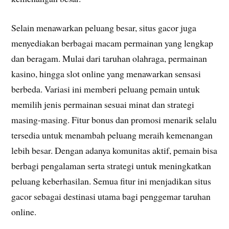
Selain menawarkan peluang besar, situs gacor juga
menyediakan berbagai macam permainan yang lengkap
dan beragam. Mulai dari taruhan olahraga, permainan
kasino, hingga slot online yang menawarkan sensasi
berbeda. Variasi ini memberi peluang pemain untuk
memilih jenis permainan sesuai minat dan strategi
masing-masing. Fitur bonus dan promosi menarik selalu
tersedia untuk menambah peluang meraih kemenangan
lebih besar. Dengan adanya komunitas aktif, pemain bisa
berbagi pengalaman serta strategi untuk meningkatkan
peluang keberhasilan. Semua fitur ini menjadikan situs
gacor sebagai destinasi utama bagi penggemar taruhan
online.