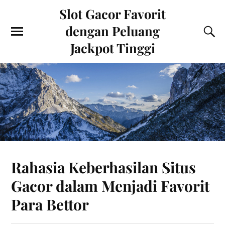
Slot Gacor Favorit
dengan Peluang
Jackpot Tinggi
Rahasia Keberhasilan Situs
Gacor dalam Menjadi Favorit
Para Bettor