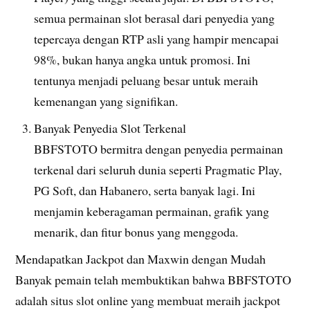
semua permainan slot berasal dari penyedia yang
tepercaya dengan RTP asli yang hampir mencapai
98%, bukan hanya angka untuk promosi. Ini
tentunya menjadi peluang besar untuk meraih
kemenangan yang signifikan.
Banyak Penyedia Slot Terkenal
BBFSTOTO bermitra dengan penyedia permainan
terkenal dari seluruh dunia seperti Pragmatic Play,
PG Soft, dan Habanero, serta banyak lagi. Ini
menjamin keberagaman permainan, grafik yang
menarik, dan fitur bonus yang menggoda.
Mendapatkan Jackpot dan Maxwin dengan Mudah
Banyak pemain telah membuktikan bahwa BBFSTOTO
adalah situs slot online yang membuat meraih jackpot