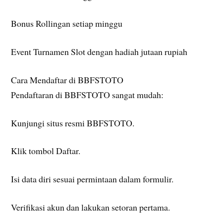
Bonus Rollingan setiap minggu
Event Turnamen Slot dengan hadiah jutaan rupiah
Cara Mendaftar di BBFSTOTO
Pendaftaran di BBFSTOTO sangat mudah:
Kunjungi situs resmi BBFSTOTO.
Klik tombol Daftar.
Isi data diri sesuai permintaan dalam formulir.
Verifikasi akun dan lakukan setoran pertama.