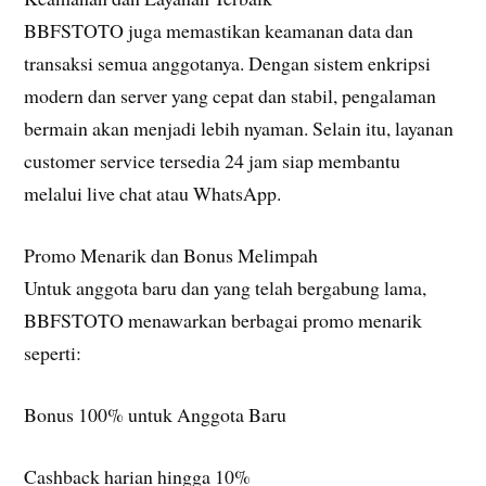
BBFSTOTO juga memastikan keamanan data dan
transaksi semua anggotanya. Dengan sistem enkripsi
modern dan server yang cepat dan stabil, pengalaman
bermain akan menjadi lebih nyaman. Selain itu, layanan
customer service tersedia 24 jam siap membantu
melalui live chat atau WhatsApp.
Promo Menarik dan Bonus Melimpah
Untuk anggota baru dan yang telah bergabung lama,
BBFSTOTO menawarkan berbagai promo menarik
seperti:
Bonus 100% untuk Anggota Baru
Cashback harian hingga 10%