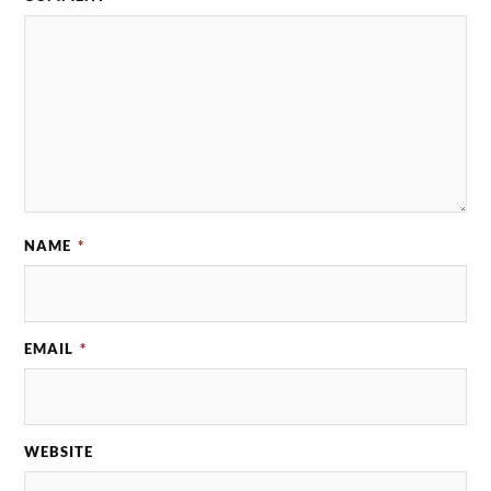
NAME
*
EMAIL
*
WEBSITE