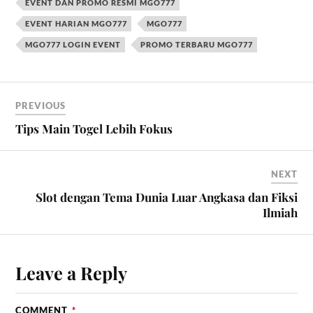
EVENT DAN PROMO RESMI MGO777
EVENT HARIAN MGO777
MGO777
MGO777 LOGIN EVENT
PROMO TERBARU MGO777
PREVIOUS
Tips Main Togel Lebih Fokus
NEXT
Slot dengan Tema Dunia Luar Angkasa dan Fiksi
Ilmiah
Leave a Reply
COMMENT
*