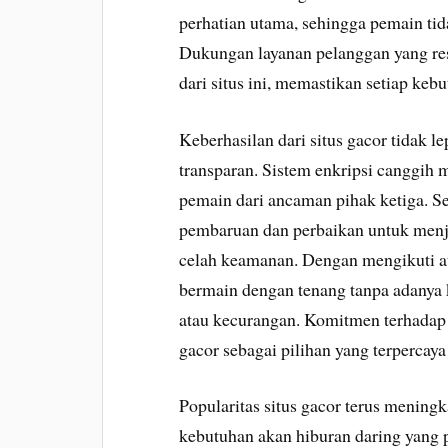
perhatian utama, sehingga pemain tid
Dukungan layanan pelanggan yang re
dari situs ini, memastikan setiap keb
Keberhasilan dari situs gacor tidak l
transparan. Sistem enkripsi canggih m
pemain dari ancaman pihak ketiga. Se
pembaruan dan perbaikan untuk menja
celah keamanan. Dengan mengikuti at
bermain dengan tenang tanpa adanya
atau kecurangan. Komitmen terhadap 
gacor sebagai pilihan yang terperca
Popularitas situs gacor terus mening
kebutuhan akan hiburan daring yang 