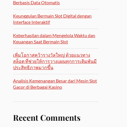
Berbasis Data Otomatis
Keunggulan Bermain Slot Digital dengan
Interface Interaktif
Keberhasilan dalam Mengelola Waktu dan
Keuangan Saat Bermain Slot
เพิ่มโอกาสคว้ารางวัลใหญ่ ด้วยแนวทาง
สล็อต ที่ช่วยให้การวางแผนทุกการเดิมพันมี
ประสิทธิภาพมากขึ้น
Analisis Kemenangan Besar dari Mesin Slot
Gacor di Berbagai Kasino
Recent Comments