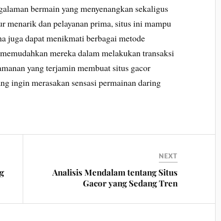
galaman bermain yang menyenangkan sekaligus
r menarik dan pelayanan prima, situs ini mampu
una juga dapat menikmati berbagai metode
t, memudahkan mereka dalam melakukan transaksi
amanan yang terjamin membuat situs gacor
ang ingin merasakan sensasi permainan daring
NEXT
g
Analisis Mendalam tentang Situs
Gacor yang Sedang Tren