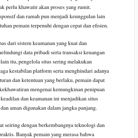
ak perlu khawatir akan proses yang rumit.
sponsif dan ramah pun menjadi keunggulan lain
utuhan pemain terpenuhi dengan cepat dan efisien.
epas dari sistem keamanan yang kuat dan
elindungi data pribadi serta transaksi keuangan
lain itu, pengelola situs sering melakukan
ga kestabilan platform serta menghindari adanya
uran dan ketentuan yang berlaku, pemain dapat
 kekhawatiran mengenai kemungkinan penipuan
keadilan dan keamanan ini menjadikan situs
ya dan aman digunakan dalam jangka panjang.
kat seiring dengan berkembangnya teknologi dan
praktis. Banyak pemain yang merasa bahwa