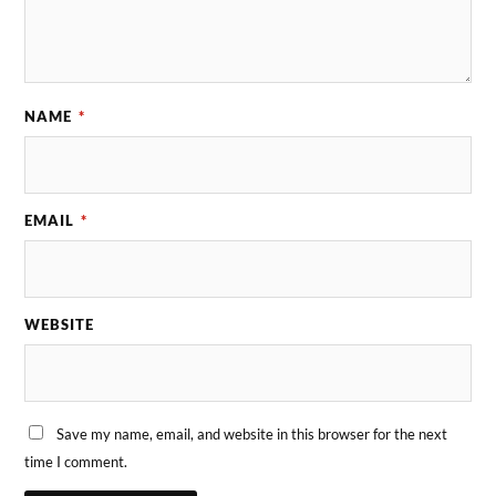
NAME
*
EMAIL
*
WEBSITE
Save my name, email, and website in this browser for the next
time I comment.