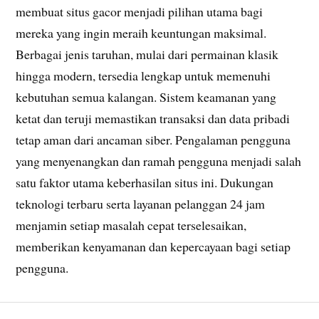
membuat situs gacor menjadi pilihan utama bagi
mereka yang ingin meraih keuntungan maksimal.
Berbagai jenis taruhan, mulai dari permainan klasik
hingga modern, tersedia lengkap untuk memenuhi
kebutuhan semua kalangan. Sistem keamanan yang
ketat dan teruji memastikan transaksi dan data pribadi
tetap aman dari ancaman siber. Pengalaman pengguna
yang menyenangkan dan ramah pengguna menjadi salah
satu faktor utama keberhasilan situs ini. Dukungan
teknologi terbaru serta layanan pelanggan 24 jam
menjamin setiap masalah cepat terselesaikan,
memberikan kenyamanan dan kepercayaan bagi setiap
pengguna.