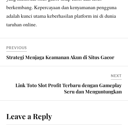
berkembang. Kepercayaan dan kenyamanan pengguna
adalah kunci utama keberhasilan platform ini di dunia
taruhan online.
PREVIOUS
Strategi Menjaga Keamanan Akun di Situs Gacor
NEXT
Link Toto Slot Profit Terbaru dengan Gameplay
Seru dan Menguntungkan
Leave a Reply