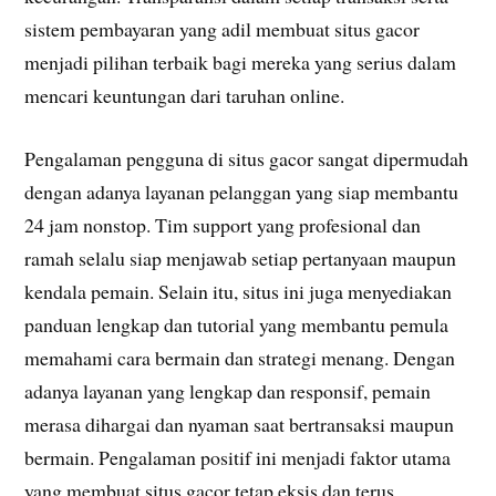
sistem pembayaran yang adil membuat situs gacor
menjadi pilihan terbaik bagi mereka yang serius dalam
mencari keuntungan dari taruhan online.
Pengalaman pengguna di situs gacor sangat dipermudah
dengan adanya layanan pelanggan yang siap membantu
24 jam nonstop. Tim support yang profesional dan
ramah selalu siap menjawab setiap pertanyaan maupun
kendala pemain. Selain itu, situs ini juga menyediakan
panduan lengkap dan tutorial yang membantu pemula
memahami cara bermain dan strategi menang. Dengan
adanya layanan yang lengkap dan responsif, pemain
merasa dihargai dan nyaman saat bertransaksi maupun
bermain. Pengalaman positif ini menjadi faktor utama
yang membuat situs gacor tetap eksis dan terus