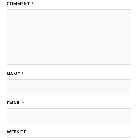
COMMENT
*
NAME
*
EMAIL
*
WEBSITE