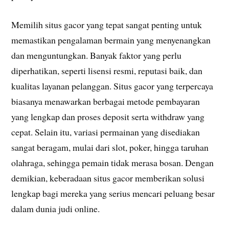
Memilih situs gacor yang tepat sangat penting untuk
memastikan pengalaman bermain yang menyenangkan
dan menguntungkan. Banyak faktor yang perlu
diperhatikan, seperti lisensi resmi, reputasi baik, dan
kualitas layanan pelanggan. Situs gacor yang terpercaya
biasanya menawarkan berbagai metode pembayaran
yang lengkap dan proses deposit serta withdraw yang
cepat. Selain itu, variasi permainan yang disediakan
sangat beragam, mulai dari slot, poker, hingga taruhan
olahraga, sehingga pemain tidak merasa bosan. Dengan
demikian, keberadaan situs gacor memberikan solusi
lengkap bagi mereka yang serius mencari peluang besar
dalam dunia judi online.