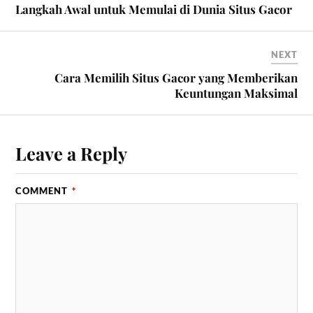
Langkah Awal untuk Memulai di Dunia Situs Gacor
NEXT
Cara Memilih Situs Gacor yang Memberikan
Keuntungan Maksimal
Leave a Reply
COMMENT
*