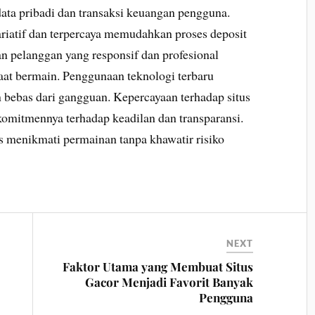
ata pribadi dan transaksi keuangan pengguna.
iatif dan terpercaya memudahkan proses deposit
n pelanggan yang responsif dan profesional
at bermain. Penggunaan teknologi terbaru
n bebas dari gangguan. Kepercayaan terhadap situs
komitmennya terhadap keadilan dan transparansi.
 menikmati permainan tanpa khawatir risiko
NEXT
Faktor Utama yang Membuat Situs
Gacor Menjadi Favorit Banyak
Pengguna