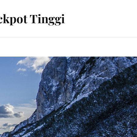
ckpot Tinggi