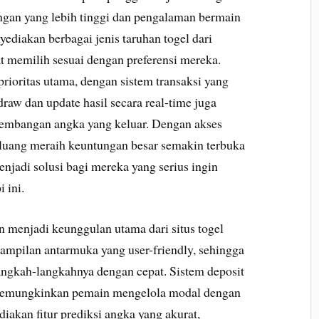
an yang lebih tinggi dan pengalaman bermain
ediakan berbagai jenis taruhan togel dari
t memilih sesuai dengan preferensi mereka.
oritas utama, dengan sistem transaksi yang
 draw dan update hasil secara real-time juga
mbangan angka yang keluar. Dengan akses
luang meraih keuntungan besar semakin terbuka
enjadi solusi bagi mereka yang serius ingin
 ini.
menjadi keunggulan utama dari situs togel
ampilan antarmuka yang user-friendly, sehingga
ngkah-langkahnya dengan cepat. Sistem deposit
memungkinkan pemain mengelola modal dengan
ediakan fitur prediksi angka yang akurat,