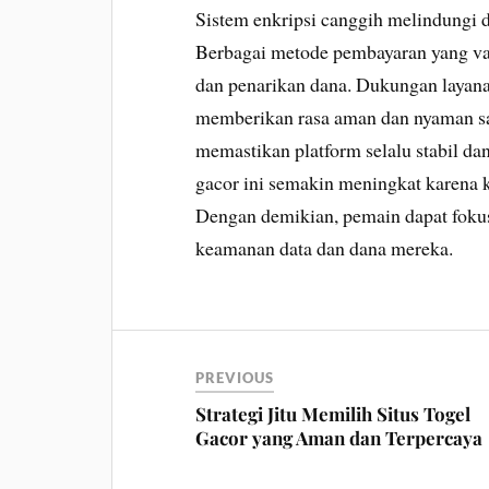
Sistem enkripsi canggih melindungi d
Berbagai metode pembayaran yang var
dan penarikan dana. Dukungan layana
memberikan rasa aman dan nyaman sa
memastikan platform selalu stabil da
gacor ini semakin meningkat karena 
Dengan demikian, pemain dapat fokus
keamanan data dan dana mereka.
PREVIOUS
Strategi Jitu Memilih Situs Togel
Gacor yang Aman dan Terpercaya