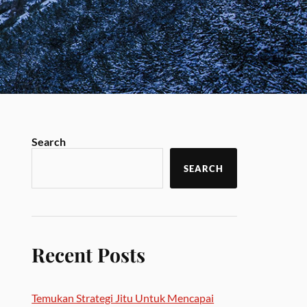
Search
SEARCH
Recent Posts
Temukan Strategi Jitu Untuk Mencapai