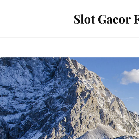
Slot Gacor 