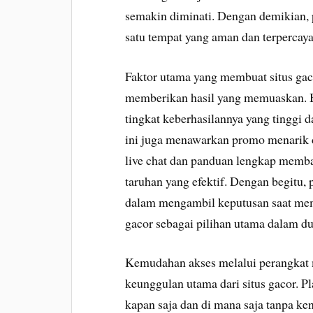
semakin diminati. Dengan demikian, 
satu tempat yang aman dan terpercaya
Faktor utama yang membuat situs gac
memberikan hasil yang memuaskan. B
tingkat keberhasilannya yang tinggi d
ini juga menawarkan promo menarik 
live chat dan panduan lengkap memba
taruhan yang efektif. Dengan begitu, 
dalam mengambil keputusan saat mem
gacor sebagai pilihan utama dalam du
Kemudahan akses melalui perangkat m
keunggulan utama dari situs gacor. P
kapan saja dan di mana saja tanpa ke