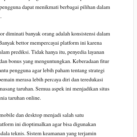
pengguna dapat menikmati berbagai pilihan dalam
.
or diminati banyak orang adalah konsistensi dalam
anyak bettor mempercayai platform ini karena
alam prediksi. Tidak hanya itu, penyedia layanan
dan bonus yang menguntungkan. Keberadaan fitur
ntu pengguna agar lebih paham tentang strategi
pemain merasa lebih percaya diri dan teredukasi
asang taruhan. Semua aspek ini menjadikan situs
nia taruhan online.
obile dan desktop menjadi salah satu
latform ini dioptimalkan agar bisa digunakan
ndala teknis. Sistem keamanan yang terjamin