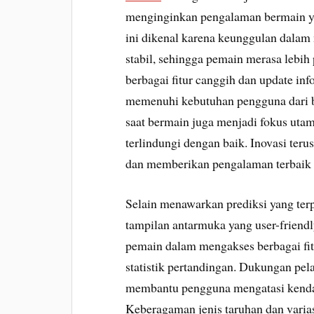
menginginkan pengalaman bermain y
ini dikenal karena keunggulan dalam
stabil, sehingga pemain merasa lebih
berbagai fitur canggih dan update in
memenuhi kebutuhan pengguna dari 
saat bermain juga menjadi fokus utam
terlindungi dengan baik. Inovasi ter
dan memberikan pengalaman terbaik 
Selain menawarkan prediksi yang terp
tampilan antarmuka yang user-friend
pemain dalam mengakses berbagai fitur
statistik pertandingan. Dukungan pel
membantu pengguna mengatasi kendala
Keberagaman jenis taruhan dan varia