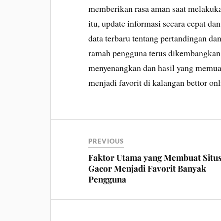
memberikan rasa aman saat melakukan
itu, update informasi secara cepat 
data terbaru tentang pertandingan da
ramah pengguna terus dikembangkan
menyenangkan dan hasil yang memuask
menjadi favorit di kalangan bettor onl
PREVIOUS
Faktor Utama yang Membuat Situ
Gacor Menjadi Favorit Banyak
Pengguna